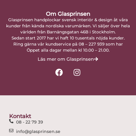
Om Glasprinsen
Glasprinsen handplockar svensk interiör & design åt våra
kunder från kända nordiska varumärken. Vi säljer över hela
världen från Barnängsgatan 46B i Stockholm.
Sedan start 2017 har vi haft 10 tusentals nöjda kunder.
Ring gärna vår kundservice på 08 – 227 939 som har
Öppet alla dagar mellan kl 10.00 – 21.00.
Läs mer om Glasprinsen
F
I
a
n
c
s
e
t
b
a
o
g
o
r
Kontakt
k
a
08 - 22 79 39
m
info@glasprinsen.se