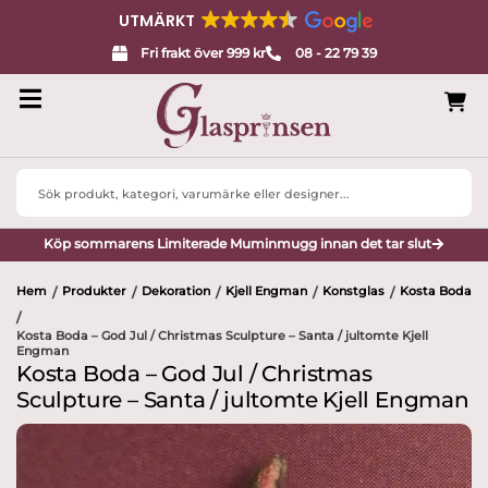
UTMÄRKT
Fri frakt över 999 kr
08 - 22 79 39
Search
...
Köp sommarens Limiterade Muminmugg innan det tar slut
Hem
Produkter
Dekoration
Kjell Engman
Konstglas
Kosta Boda
/
/
/
/
/
/
Kosta Boda – God Jul / Christmas Sculpture – Santa / jultomte Kjell
Engman
Kosta Boda – God Jul / Christmas
Sculpture – Santa / jultomte Kjell Engman