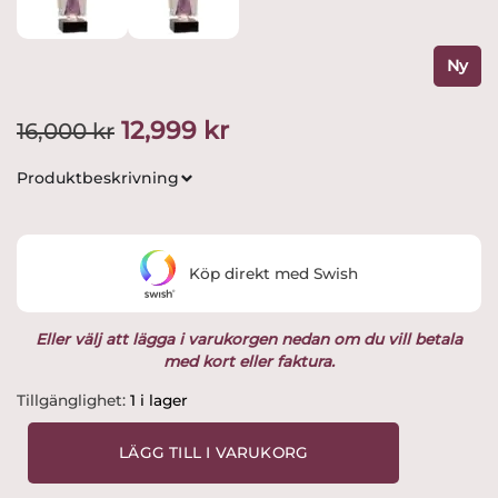
Ny
Det
Det
12,999
kr
16,000
kr
ursprungliga
nuvarande
Produktbeskrivning
priset
priset
var:
är:
Köp direkt med Swish
16,000 kr.
12,999 kr.
Eller välj att lägga i varukorgen nedan om du vill betala
med kort eller faktura.
Kosta
Tillgänglighet:
1 i lager
Boda
-
LÄGG TILL I VARUKORG
Konstglas
Guitar