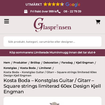
UTMÄRKT
Fri frakt över 999 kr
08 - 22 79 39
Search
...
Köp sommarens Limiterade Muminmugg innan det tar slut
Hem
Produkter
Bröllop
Dekoration
Farsdag
Kjell Engman
/
/
/
/
/
/
Konstglas
Kosta Boda
Limiterat
/
/
/
Kosta Boda – Konstglas Guitar / Gitarr – Square strings limiterad 60ex
Design Kjell Engman
Kosta Boda – Konstglas Guitar / Gitarr –
Square strings limiterad 60ex Design Kjell
Engman