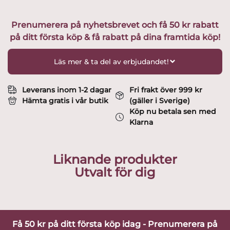
/
Gitarr
Prenumerera på nyhetsbrevet och få 50 kr rabatt
-
på ditt första köp & få rabatt på dina framtida köp!
Square
strings
limiterad
Läs mer & ta del av erbjudandet!
60ex
Design
Kjell
Leverans inom 1-2 dagar
Fri frakt över 999 kr
Engman
Hämta gratis i vår butik
(gäller i Sverige)
mängd
Köp nu betala sen med
Klarna
Liknande produkter
Utvalt för dig
Få 50 kr på ditt första köp idag - Prenumerera på