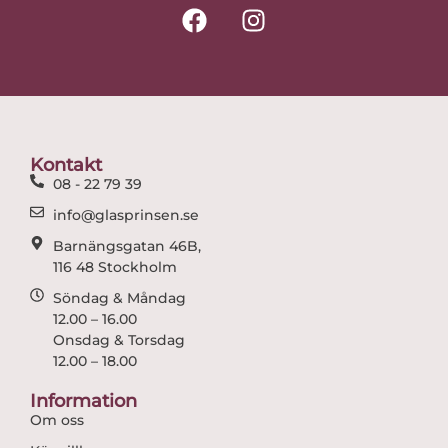
F
I
a
n
c
s
e
t
b
a
o
g
o
r
Kontakt
k
a
08 - 22 79 39
m
info@glasprinsen.se
Barnängsgatan 46B,
116 48 Stockholm
Söndag & Måndag
12.00 – 16.00
Onsdag & Torsdag
12.00 – 18.00
Information
Om oss