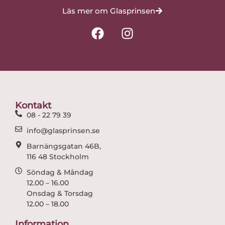
Läs mer om Glasprinsen
F
I
a
n
c
s
e
t
b
a
o
g
o
r
Kontakt
k
a
08 - 22 79 39
m
info@glasprinsen.se
Barnängsgatan 46B,
116 48 Stockholm
Söndag & Måndag
12.00 – 16.00
Onsdag & Torsdag
12.00 – 18.00
Information