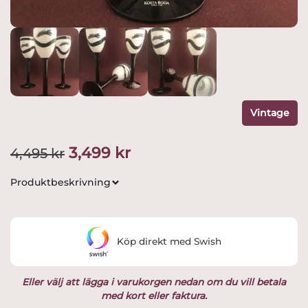
Vintage
Det
Det
3,499
kr
4,495
kr
ursprungliga
nuvarande
Produktbeskrivning
priset
priset
var:
är:
Köp direkt med Swish
4,495 kr.
3,499 kr.
Eller välj att lägga i varukorgen nedan om du vill betala
med kort eller faktura.