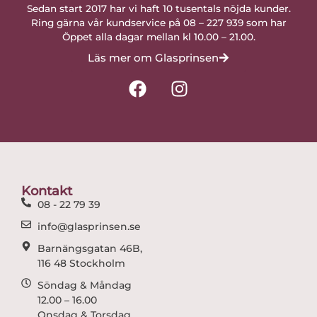
Sedan start 2017 har vi haft 10 tusentals nöjda kunder.
Ring gärna vår kundservice på 08 – 227 939 som har
Öppet alla dagar mellan kl 10.00 – 21.00.
Läs mer om Glasprinsen
F
I
a
n
c
s
e
t
b
a
o
g
o
r
Kontakt
k
a
08 - 22 79 39
m
info@glasprinsen.se
Barnängsgatan 46B,
116 48 Stockholm
Söndag & Måndag
12.00 – 16.00
Onsdag & Torsdag