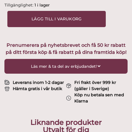
Kosta
Tillgänglighet:
1 i lager
Boda
-
LÄGG TILL I VARUKORG
Caramba
-
3
st
Prenumerera på nyhetsbrevet och få 50 kr rabatt
Vinglas
på ditt första köp & få rabatt på dina framtida köp!
Pokal
Design
Ulrica
Läs mer & ta del av erbjudandet!
Hydman
vallien
mängd
Leverans inom 1-2 dagar
Fri frakt över 999 kr
Hämta gratis i vår butik
(gäller i Sverige)
Köp nu betala sen med
Klarna
Liknande produkter
Utvalt för dig