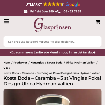
UTMÄRKT
Fri frakt över 999 kr
08 - 22 79 39
Search
...
Köp sommarens Limiterade Muminmugg innan det tar slut
Hem
Produkter
Konstglas
Kosta Boda
Ulrica Hydman Vallien
/
/
/
/
/
Vin
/
Kosta Boda – Caramba – 3 st Vinglas Pokal Design Ulrica Hydman vallien
Kosta Boda – Caramba – 3 st Vinglas Pokal
Design Ulrica Hydman vallien