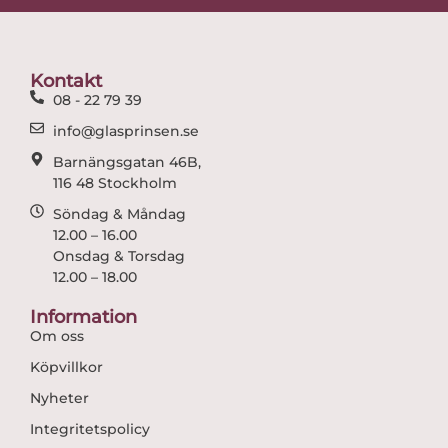
b
a
o
g
o
r
Kontakt
k
a
08 - 22 79 39
m
info@glasprinsen.se
Barnängsgatan 46B,
116 48 Stockholm
Söndag & Måndag
12.00 – 16.00
Onsdag & Torsdag
12.00 – 18.00
Information
Om oss
Köpvillkor
Nyheter
Integritetspolicy