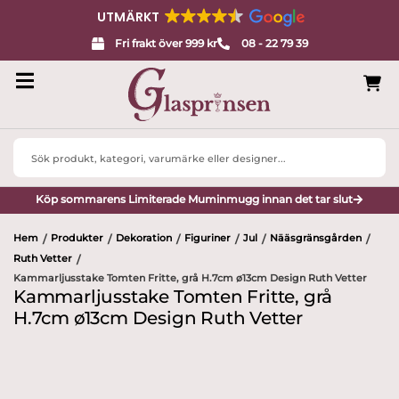
UTMÄRKT
Fri frakt över 999 kr
08 - 22 79 39
Search
...
Köp sommarens Limiterade Muminmugg innan det tar slut
Hem
Produkter
Dekoration
Figuriner
Jul
Nääsgränsgården
/
/
/
/
/
/
Ruth Vetter
/
Kammarljusstake Tomten Fritte, grå H.7cm ø13cm Design Ruth Vetter
Kammarljusstake Tomten Fritte, grå
H.7cm ø13cm Design Ruth Vetter