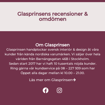
Glasprinsens recensioner &
omdömen
Om Glasprinsen
Glasprinsen handplockar svensk interiör & design åt våra
kunder från kända nordiska varumärken. Vi säljer över hela
världen från Barnängsgatan 46B i Stockholm.
Sedan start 2017 har vi haft 10 tusentals nöjda kunder.
Ring gärna vår kundservice på 08 – 227 939 som har
Öppet alla dagar mellan kl 10.00 – 21.00.
Läs mer om Glasprinsen
F
I
a
n
c
s
e
t