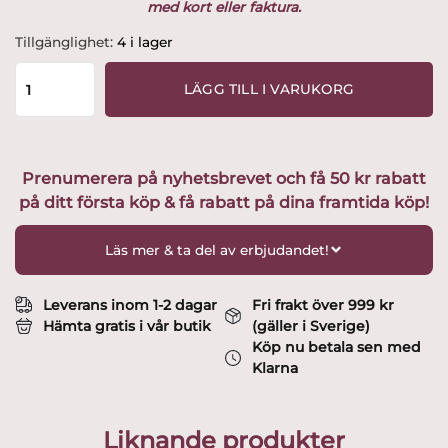
med kort eller faktura.
Iittala
Tillgänglighet:
4 i lager
-
Festivo
LÄGG TILL I VARUKORG
/
Senator
-
Öl
Prenumerera på nyhetsbrevet och få 50 kr rabatt
glas-
på ditt första köp & få rabatt på dina framtida köp!
design
Timo
Sarpanneva
Läs mer & ta del av erbjudandet!
mängd
Leverans inom 1-2 dagar
Fri frakt över 999 kr
Hämta gratis i vår butik
(gäller i Sverige)
Köp nu betala sen med
Klarna
Liknande produkter