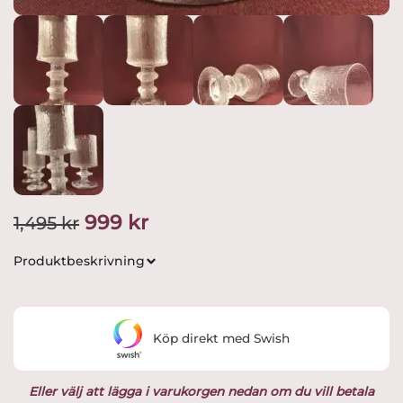
Det
Det
999
kr
1,495
kr
ursprungliga
nuvarande
Produktbeskrivning
priset
priset
var:
är:
Köp direkt med Swish
1,495 kr.
999 kr.
Eller välj att lägga i varukorgen nedan om du vill betala