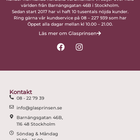
världen från Barnängsgatan 46B i Stockholm.
Sedan start 2017 har vi haft 10 tusentals nöjda kunder.
Ring gärna vår kundservice på 08 – 227 939 som har
Öppet alla dagar mellan kl 10.00 – 21.00.
Läs mer om Glasprinsen
F
I
a
n
c
s
e
t
b
a
o
g
o
r
Kontakt
k
a
08 - 22 79 39
m
info@glasprinsen.se
Barnängsgatan 46B,
116 48 Stockholm
Söndag & Måndag