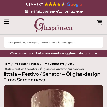
UTMÄRKT
Fri frakt över 999 kr
08 - 22 79 39
Search
...
Köp sommarens Limiterade Muminmugg innan det tar slut
Hem
Produkter
Iittala
Timo Sarpaneva
Vin
/
/
/
/
/
Iittala – Festivo / Senator – Öl glas-design Timo Sarpanneva
Iittala – Festivo / Senator – Öl glas-design
Timo Sarpanneva