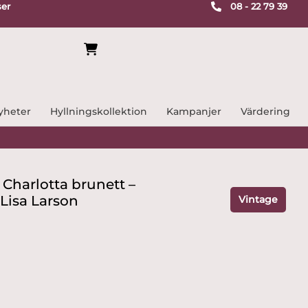
ser
08 - 22 79 39
yheter
Hyllningskollektion
Kampanjer
Värdering
 Charlotta brunett –
Lisa Larson
Vintage