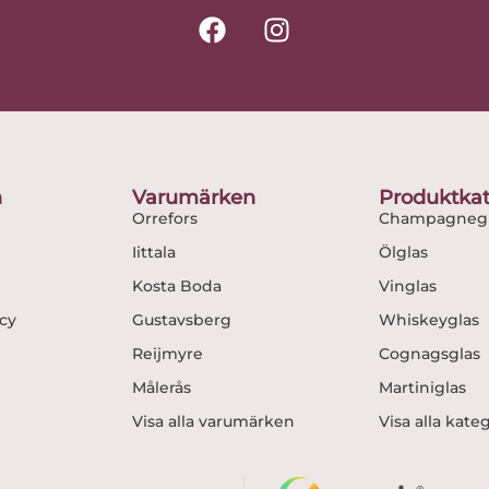
F
I
a
n
c
s
e
t
b
a
o
g
o
r
n
Varumärken
Produktkat
k
a
Orrefors
Champagnegl
m
Iittala
Ölglas
Kosta Boda
Vinglas
icy
Gustavsberg
Whiskeyglas
Reijmyre
Cognagsglas
Målerås
Martiniglas
Visa alla varumärken
Visa alla kate