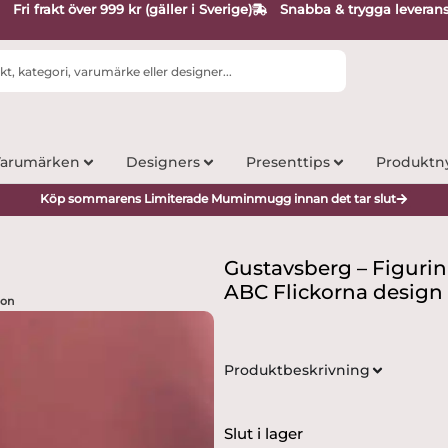
Fri frakt över 999 kr (gäller i Sverige)
Snabba & trygga leveran
arumärken
Designers
Presenttips
Produktn
Köp sommarens Limiterade Muminmugg innan det tar slut
Gustavsberg – Figurin
ABC Flickorna design 
son
Produktbeskrivning
Slut i lager