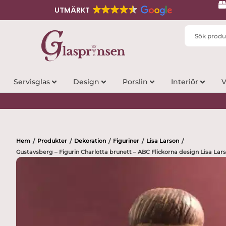
UTMÄRKT
Search
...
Servisglas
Design
Porslin
Interiör
V
Hem
Produkter
Dekoration
Figuriner
Lisa Larson
/
/
/
/
/
Gustavsberg – Figurin Charlotta brunett – ABC Flickorna design Lisa Lar