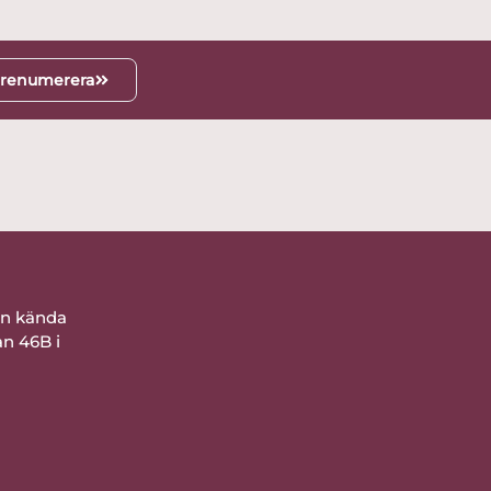
renumerera
ån kända
an 46B i