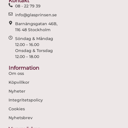
Kontakt
k
a
08 - 22 79 39
m
info@glasprinsen.se
Barnängsgatan 46B,
116 48 Stockholm
Söndag & Måndag
12.00 – 16.00
Onsdag & Torsdag
12.00 – 18.00
Information
Om oss
Köpvillkor
Nyheter
Integritetspolicy
Cookies
Nyhetsbrev