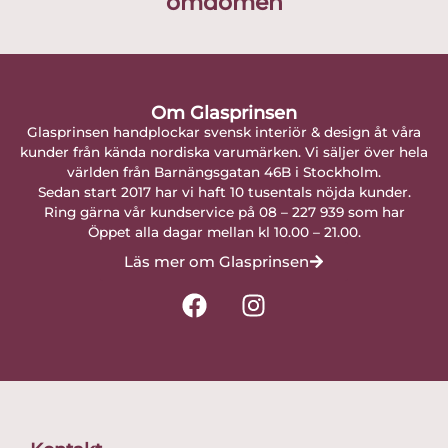
omdömen
Om Glasprinsen
Glasprinsen handplockar svensk interiör & design åt våra
kunder från kända nordiska varumärken. Vi säljer över hela
världen från Barnängsgatan 46B i Stockholm.
Sedan start 2017 har vi haft 10 tusentals nöjda kunder.
Ring gärna vår kundservice på 08 – 227 939 som har
Öppet alla dagar mellan kl 10.00 – 21.00.
Läs mer om Glasprinsen
F
I
a
n
c
s
e
t
b
a
o
g
o
r