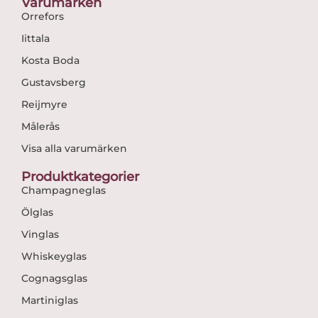
Varumärken
Orrefors
Iittala
Kosta Boda
Gustavsberg
Reijmyre
Målerås
Visa alla varumärken
Produktkategorier
Champagneglas
Ölglas
Vinglas
Whiskeyglas
Cognagsglas
Martiniglas