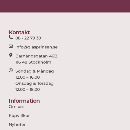
c
s
e
t
b
a
o
g
o
r
Kontakt
k
a
08 - 22 79 39
m
info@glasprinsen.se
Barnängsgatan 46B,
116 48 Stockholm
Söndag & Måndag
12.00 – 16.00
Onsdag & Torsdag
12.00 – 18.00
Information
Om oss
Köpvillkor
Nyheter