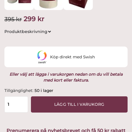
Det
Det
299
kr
395
kr
ursprungliga
nuvarande
Produktbeskrivning
priset
priset
var:
är:
Köp direkt med Swish
395 kr.
299 kr.
Eller välj att lägga i varukorgen nedan om du vill betala
med kort eller faktura.
Glasprinsen
Tillgänglighet:
50 i lager
Exklusivt
Doftljus
LÄGG TILL I VARUKORG
Burgundy
–
Lyxig
Inredning
Prenumerera på nyhetsbrevet och få 50 kr rabatt
i