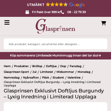
UTMÄRKT
Fri frakt över 999 kr
08 - 22 79 39
Search
...
Köp sommarens Limiterade Muminmugg innan det tar slut
Hem
Produkter
Bröllop
Doftljus
Dop
Farsdag
/
/
/
/
/
/
Glasprinsen Sport
Jul
Limiterat
Midsommar
Morsdag
/
/
/
/
/
Namnsdag
Nyårsafton
Påsk
Student
Valentine
/
/
/
/
/
Glasprinsen Exklusivt Doftljus Burgundy – Lyxig Inredning i Limiterad
Upplaga
Glasprinsen Exklusivt Doftljus Burgundy
– Lyxig Inredning i Limiterad Upplaga