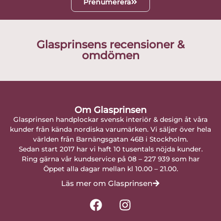
Prenumerera
Glasprinsens recensioner &
omdömen
Om Glasprinsen
Glasprinsen handplockar svensk interiör & design åt våra
kunder från kända nordiska varumärken. Vi säljer över hela
världen från Barnängsgatan 46B i Stockholm.
Sedan start 2017 har vi haft 10 tusentals nöjda kunder.
Ring gärna vår kundservice på 08 – 227 939 som har
Öppet alla dagar mellan kl 10.00 – 21.00.
Läs mer om Glasprinsen
F
I
a
n