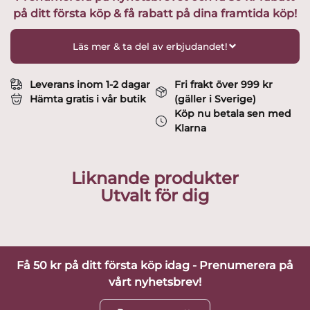
på ditt första köp & få rabatt på dina framtida köp!
Limiterad
Upplaga
mängd
Läs mer & ta del av erbjudandet!
Leverans inom 1-2 dagar
Fri frakt över 999 kr
Hämta gratis i vår butik
(gäller i Sverige)
Köp nu betala sen med
Klarna
Liknande produkter
Utvalt för dig
Få 50 kr på ditt första köp idag - Prenumerera på
vårt nyhetsbrev!