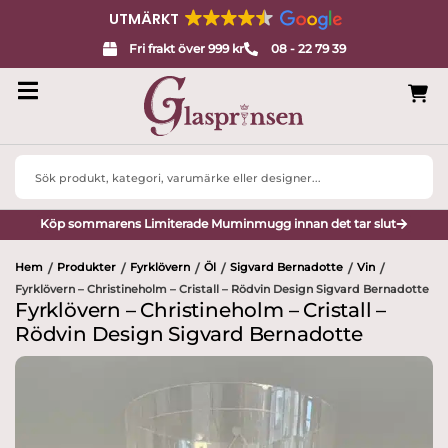
UTMÄRKT
Fri frakt över 999 kr
08 - 22 79 39
Search
...
Köp sommarens Limiterade Muminmugg innan det tar slut
Hem
Produkter
Fyrklövern
Öl
Sigvard Bernadotte
Vin
/
/
/
/
/
/
Fyrklövern – Christineholm – Cristall – Rödvin Design Sigvard Bernadotte
Fyrklövern – Christineholm – Cristall –
Rödvin Design Sigvard Bernadotte