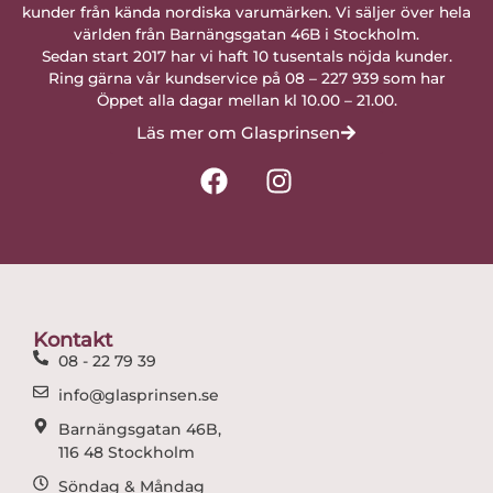
kunder från kända nordiska varumärken. Vi säljer över hela
världen från Barnängsgatan 46B i Stockholm.
Sedan start 2017 har vi haft 10 tusentals nöjda kunder.
Ring gärna vår kundservice på 08 – 227 939 som har
Öppet alla dagar mellan kl 10.00 – 21.00.
Läs mer om Glasprinsen
F
I
a
n
c
s
e
t
b
a
o
g
o
r
Kontakt
k
a
08 - 22 79 39
m
info@glasprinsen.se
Barnängsgatan 46B,
116 48 Stockholm
Söndag & Måndag