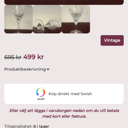
Vintage
Det
Det
499
kr
695
kr
ursprungliga
nuvarande
Produktbeskrivning
priset
priset
var:
är:
Köp direkt med Swish
695 kr.
499 kr.
Eller välj att lägga i varukorgen nedan om du vill betala
med kort eller faktura.
Fyrklövern
Tillgänglighet:
6 i lager