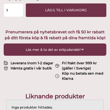
-
Christineholm
LÄGG TILL I VARUKORG
-
Cristall
-
Rödvin
Prenumerera på nyhetsbrevet och få 50 kr rabatt
Design
på ditt första köp & få rabatt på dina framtida köp!
Sigvard
Bernadotte
mängd
Läs mer & ta del av erbjudandet!
Leverans inom 1-2 dagar
Fri frakt över 999 kr
Hämta gratis i vår butik
(gäller i Sverige)
Köp nu betala sen med
Klarna
Liknande produkter
Inga produkter hittades.