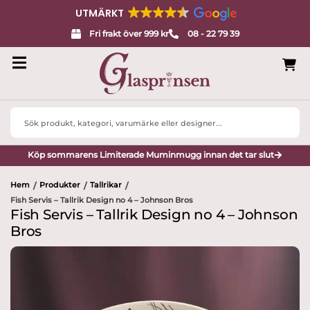
UTMÄRKT
Fri frakt över 999 kr
08 - 22 79 39
Search
...
Köp sommarens Limiterade Muminmugg innan det tar slut
Hem
Produkter
Tallrikar
/
/
/
Fish Servis – Tallrik Design no 4 – Johnson Bros
Fish Servis – Tallrik Design no 4 – Johnson
Bros