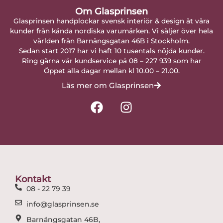
Om Glasprinsen
Glasprinsen handplockar svensk interiör & design åt våra
kunder från kända nordiska varumärken. Vi säljer över hela
världen från Barnängsgatan 46B i Stockholm.
Sedan start 2017 har vi haft 10 tusentals nöjda kunder.
Ring gärna vår kundservice på 08 – 227 939 som har
Öppet alla dagar mellan kl 10.00 – 21.00.
Läs mer om Glasprinsen
F
I
a
n
c
s
e
t
b
a
o
g
o
r
Kontakt
k
a
08 - 22 79 39
m
info@glasprinsen.se
Barnängsgatan 46B,