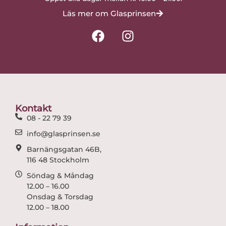
Läs mer om Glasprinsen
F
I
a
n
c
s
e
t
b
a
o
g
o
r
Kontakt
k
a
08 - 22 79 39
m
info@glasprinsen.se
Barnängsgatan 46B,
116 48 Stockholm
Söndag & Måndag
12.00 – 16.00
Onsdag & Torsdag
12.00 – 18.00