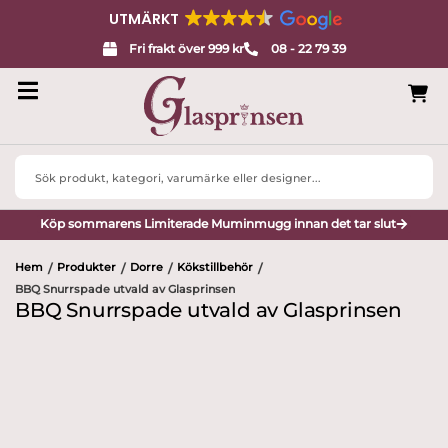
UTMÄRKT
Fri frakt över 999 kr
08 - 22 79 39
Search
...
Köp sommarens Limiterade Muminmugg innan det tar slut
Hem
Produkter
Dorre
Kökstillbehör
/
/
/
/
BBQ Snurrspade utvald av Glasprinsen
BBQ Snurrspade utvald av Glasprinsen