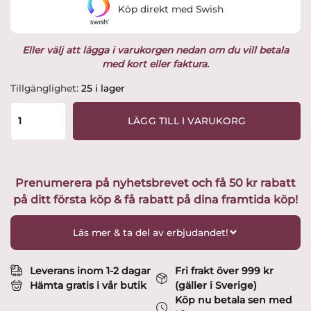
Köp direkt med Swish
349 kr.
285.94 kr.
Eller välj att lägga i varukorgen nedan om du vill betala
med kort eller faktura.
BBQ
Tillgänglighet:
25 i lager
Snurrspade
utvald
LÄGG TILL I VARUKORG
av
Glasprinsen
mängd
Prenumerera på nyhetsbrevet och få 50 kr rabatt
på ditt första köp & få rabatt på dina framtida köp!
Läs mer & ta del av erbjudandet!
Leverans inom 1-2 dagar
Fri frakt över 999 kr
Hämta gratis i vår butik
(gäller i Sverige)
Köp nu betala sen med