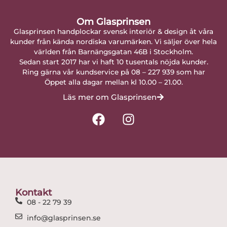
Om Glasprinsen
Glasprinsen handplockar svensk interiör & design åt våra
kunder från kända nordiska varumärken. Vi säljer över hela
världen från Barnängsgatan 46B i Stockholm.
Sedan start 2017 har vi haft 10 tusentals nöjda kunder.
Ring gärna vår kundservice på 08 – 227 939 som har
Öppet alla dagar mellan kl 10.00 – 21.00.
Läs mer om Glasprinsen
F
I
a
n
c
s
e
t
b
a
o
g
o
r
Kontakt
k
a
08 - 22 79 39
m
info@glasprinsen.se