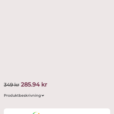
Det
Det
285.94
kr
349
kr
ursprungliga
nuvarande
Produktbeskrivning
priset
priset
var:
är: