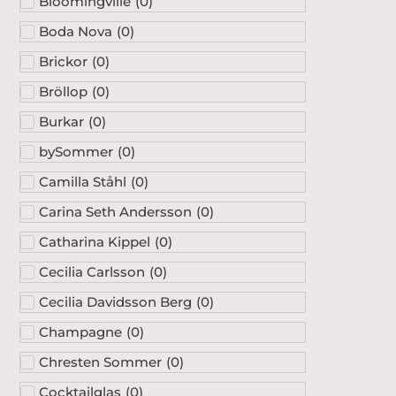
Bloomingville
(
0
)
Boda Nova
(
0
)
Brickor
(
0
)
Bröllop
(
0
)
Burkar
(
0
)
bySommer
(
0
)
Camilla Ståhl
(
0
)
Carina Seth Andersson
(
0
)
Catharina Kippel
(
0
)
Cecilia Carlsson
(
0
)
Cecilia Davidsson Berg
(
0
)
Champagne
(
0
)
Chresten Sommer
(
0
)
Cocktailglas
(
0
)