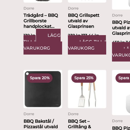
Dorre
Dorre
Trädgård – BBQ
BBQ Grillspett
Dorre
Grillborste
utvald av
BBQ Pi
handplockat
Glasprinsen
utvald a
design av
Glaspri
LÄGG
139
kr
239
kr
173.44
kr
Glasprinsen
TILL I
LÄGG TILL I
459
kr
3
VARUKORG
VARUKORG
LÄ
VARUK
Det
Det
Det
Det
D
ursprungliga
nuvarande
ursprungliga
nuvarande
u
Spara 20%
Spara 25%
Spara
priset
priset
priset
priset
pr
var:
är:
var:
är:
va
995 kr.
799 kr.
529 kr.
399 kr.
40
Dorre
Dorre
BBQ Bakstål /
BBQ Set –
Dorre
Pizzastål utvald
Grilltång &
BBQ Pi