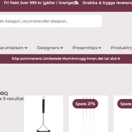
Fri frakt över 999 kr (gäller i Sverige)
Snabba & trygga leveran
arumärken
Designers
Presenttips
Produktn
Köp sommarens Limiterade Muminmugg innan det tar slut
 BBQ
Det
Det
D
a 9 resultat
ursprungliga
nuvarande
ur
Spara 27%
Spara
priset
priset
pr
var:
är:
va
239 kr.
173.44 kr.
45