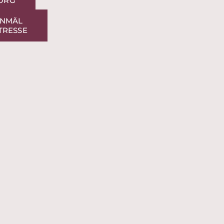
ORG
NMÄL
TRESSE