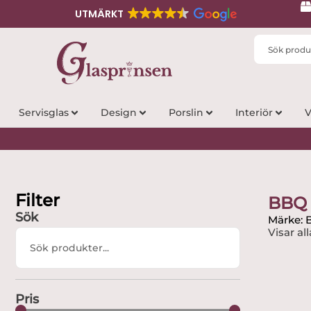
UTMÄRKT
Search
...
Servisglas
Design
Porslin
Interiör
V
Filter
BBQ
Sök
Märke:
Visar all
Search
...
Pris