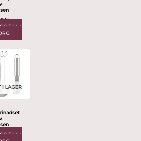
v
nsen
49
kr
GG TILL I
ORG
 I LAGER
rinadset
v
nsen
GG TILL I