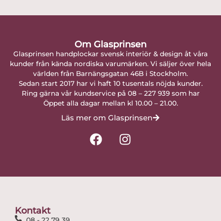
Om Glasprinsen
Glasprinsen handplockar svensk interiör & design åt våra
kunder från kända nordiska varumärken. Vi säljer över hela
världen från Barnängsgatan 46B i Stockholm.
Sedan start 2017 har vi haft 10 tusentals nöjda kunder.
Ring gärna vår kundservice på 08 – 227 939 som har
Öppet alla dagar mellan kl 10.00 – 21.00.
Läs mer om Glasprinsen
F
I
a
n
c
s
e
t
b
a
o
g
o
r
Kontakt
k
a
08 - 22 79 39