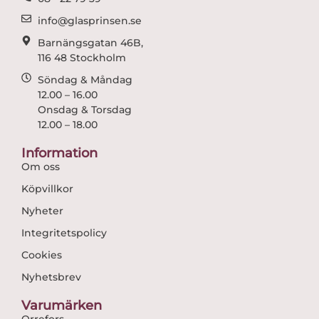
m
info@glasprinsen.se
Barnängsgatan 46B,
116 48 Stockholm
Söndag & Måndag
12.00 – 16.00
Onsdag & Torsdag
12.00 – 18.00
Information
Om oss
Köpvillkor
Nyheter
Integritetspolicy
Cookies
Nyhetsbrev
Varumärken
Orrefors