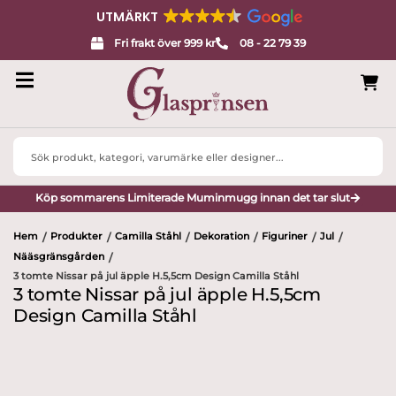
UTMÄRKT
Fri frakt över 999 kr
08 - 22 79 39
Search
...
Köp sommarens Limiterade Muminmugg innan det tar slut
Hem
Produkter
Camilla Ståhl
Dekoration
Figuriner
Jul
/
/
/
/
/
/
Nääsgränsgården
/
3 tomte Nissar på jul äpple H.5,5cm Design Camilla Ståhl
3 tomte Nissar på jul äpple H.5,5cm
Design Camilla Ståhl