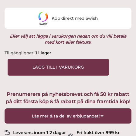
Köp direkt med Swish
Eller välj att lägga i varukorgen nedan om du vill betala
med kort eller faktura.
3
Tillgänglighet:
1 i lager
tomte
Nissar
LÄGG TILL I VARUKORG
på
jul
äpple
H.5,5cm
Prenumerera på nyhetsbrevet och få 50 kr rabatt
Design
på ditt första köp & få rabatt på dina framtida köp!
Camilla
Ståhl
mängd
Läs mer & ta del av erbjudandet!
Leverans inom 1-2 dagar
Fri frakt över 999 kr