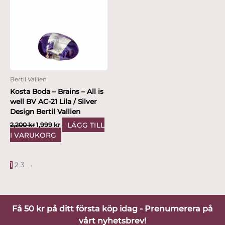
var:
är:
2,200 kr.
1,999 kr.
Bertil Vallien
Kosta Boda – Brains – All is
well BV AC-21 Lila / Silver
Design Bertil Vallien
LÄGG TILL
2,200
kr
1,999
kr
I VARUKORG
1
2
3
→
Få 50 kr på ditt första köp idag - Prenumerera på
vårt nyhetsbrev!