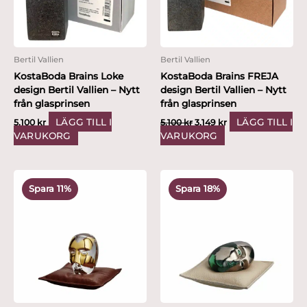
Bertil Vallien
Bertil Vallien
KostaBoda Brains Loke
KostaBoda Brains FREJA
design Bertil Vallien – Nytt
design Bertil Vallien – Nytt
från glasprinsen
från glasprinsen
LÄGG TILL I
LÄGG TILL I
5,100
kr
5,100
kr
3,149
kr
VARUKORG
VARUKORG
Det
Det
Det
Det
ursprungliga
nuvarande
ursprungliga
nuvarande
Spara 11%
Spara 18%
priset
priset
priset
priset
var:
är:
var:
är:
4,500 kr.
3,999 kr.
4,900 kr.
3,999 kr.