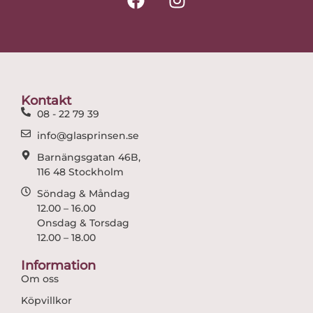
a
n
c
s
e
t
b
a
o
g
o
r
Kontakt
k
a
08 - 22 79 39
m
info@glasprinsen.se
Barnängsgatan 46B,
116 48 Stockholm
Söndag & Måndag
12.00 – 16.00
Onsdag & Torsdag
12.00 – 18.00
Information
Om oss
Köpvillkor