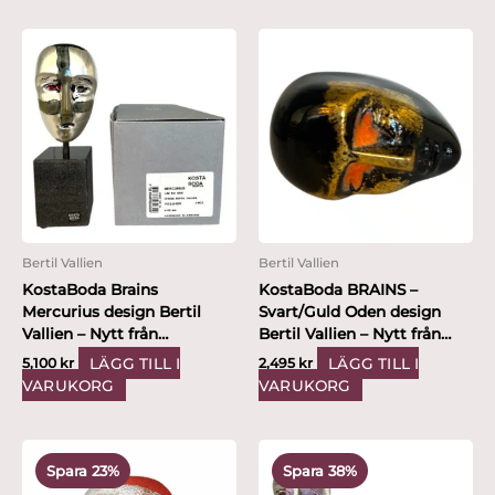
Bertil Vallien
Bertil Vallien
KostaBoda Brains
KostaBoda BRAINS –
Mercurius design Bertil
Svart/Guld Oden design
Vallien – Nytt från
Bertil Vallien – Nytt från
glasprinsen
glasprinsen
LÄGG TILL I
LÄGG TILL I
5,100
kr
2,495
kr
VARUKORG
VARUKORG
Det
Det
Det
Det
ursprungliga
nuvarande
ursprungliga
nuvarande
Spara 23%
Spara 38%
priset
priset
priset
priset