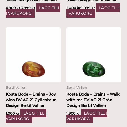
LÄGG TILL
LÄGG TILL
4,900
kr
3,999
kr
2,400
kr
1,999
kr
I VARUKORG
I VARUKORG
Bertil Vallien
Bertil Vallien
Kosta Boda – Brains – Joy
Kosta Boda – Brains – Walk
wins BV AC-21 Gyllenbrun
with me BV AC-21 Grön
Design Bertil Vallien
Design Bertil Vallien
LÄGG TILL I
LÄGG TILL I
1,900
kr
1,900
kr
VARUKORG
VARUKORG