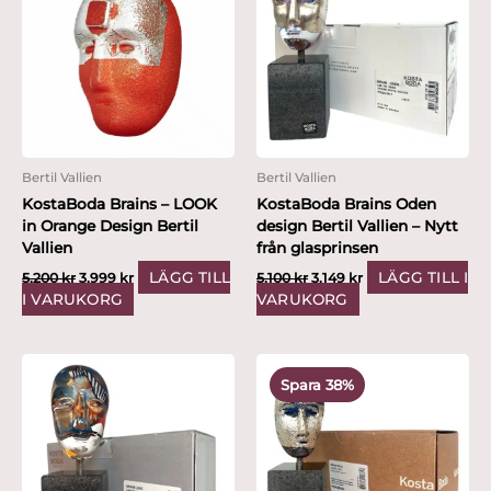
var:
är:
var:
är:
5,200 kr.
3,999 kr.
5,100 kr.
3,149 kr.
Bertil Vallien
Bertil Vallien
KostaBoda Brains – LOOK
KostaBoda Brains Oden
in Orange Design Bertil
design Bertil Vallien – Nytt
Vallien
från glasprinsen
LÄGG TILL
LÄGG TILL I
5,200
kr
3,999
kr
5,100
kr
3,149
kr
I VARUKORG
VARUKORG
Det
Det
ursprungliga
nuvarande
Spara 38%
priset
priset
var:
är:
5,100 kr.
3,149 kr.