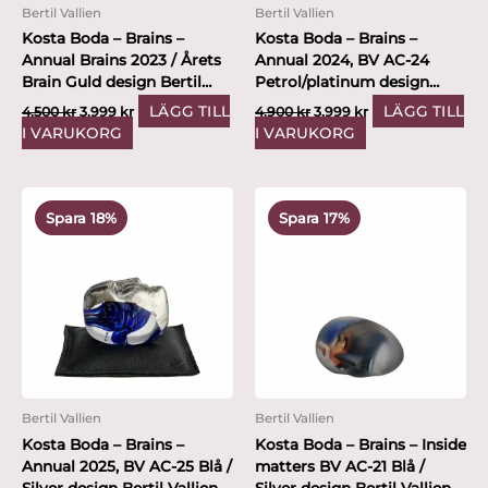
Bertil Vallien
Bertil Vallien
Kosta Boda – Brains –
Kosta Boda – Brains –
Annual Brains 2023 / Årets
Annual 2024, BV AC-24
Brain Guld design Bertil
Petrol/platinum design
Vallien
Bertil Vallien
LÄGG TILL
LÄGG TILL
4,500
kr
3,999
kr
4,900
kr
3,999
kr
I VARUKORG
I VARUKORG
Det
Det
Det
Det
ursprungliga
nuvarande
ursprungliga
nuvarande
Spara 18%
Spara 17%
priset
priset
priset
priset
var:
är:
var:
är:
4,900 kr.
3,999 kr.
2,400 kr.
1,999 kr.
Bertil Vallien
Bertil Vallien
Kosta Boda – Brains –
Kosta Boda – Brains – Inside
Annual 2025, BV AC-25 Blå /
matters BV AC-21 Blå /
Silver design Bertil Vallien
Silver design Bertil Vallien