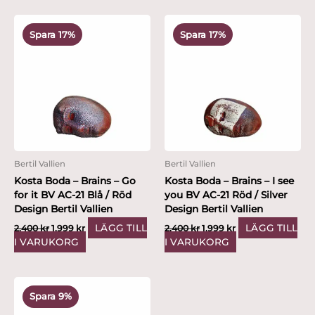
Det
Det
Det
Det
ursprungliga
nuvarande
ursprungliga
nuvarande
Spara 17%
Spara 17%
priset
priset
priset
priset
var:
är:
var:
är:
2,400 kr.
1,999 kr.
2,400 kr.
1,999 kr.
Bertil Vallien
Bertil Vallien
Kosta Boda – Brains – Go
Kosta Boda – Brains – I see
for it BV AC-21 Blå / Röd
you BV AC-21 Röd / Silver
Design Bertil Vallien
Design Bertil Vallien
LÄGG TILL
LÄGG TILL
2,400
kr
1,999
kr
2,400
kr
1,999
kr
I VARUKORG
I VARUKORG
Det
Det
ursprungliga
nuvarande
Spara 9%
priset
priset