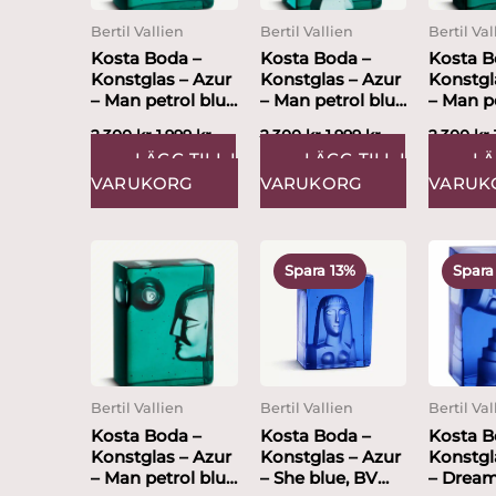
Bertil Vallien
Bertil Vallien
Bertil Val
Kosta Boda –
Kosta Boda –
Kosta B
Konstglas – Azur
Konstglas – Azur
Konstgl
– Man petrol blue
– Man petrol blue
– Man p
Bertil Vallien
Bertil Vallien
Bertil Va
2,300
kr
1,999
kr
2,300
kr
1,999
kr
2,300
kr
LÄGG TILL I
LÄGG TILL I
LÄ
VARUKORG
VARUKORG
VARUK
Det
Det
ursprungliga
nuvarande
Spara 13%
Spara
priset
priset
var:
är:
2,300 kr.
1,999 kr.
Bertil Vallien
Bertil Vallien
Bertil Val
Kosta Boda –
Kosta Boda –
Kosta B
Konstglas – Azur
Konstglas – Azur
Konstgl
– Man petrol blue
– She blue, BV
– Dream