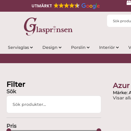
UTMÄRKT
Search
...
Servisglas
Design
Porslin
Interiör
V
Filter
Azur
Sök
Märke: 
Visar all
Search
...
Pris