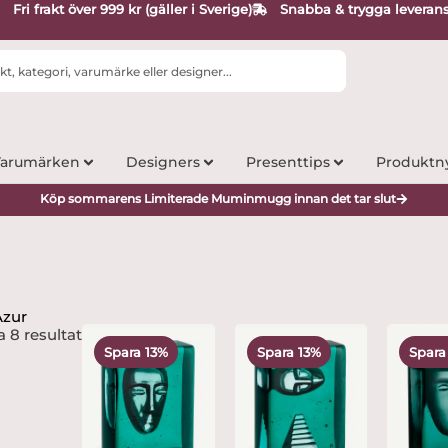
Fri frakt över 999 kr (gäller i Sverige)
Snabba & trygga leveran
arumärken
Designers
Presenttips
Produktn
Köp sommarens Limiterade Muminmugg innan det tar slut
Azur
Det
Det
Det
Det
a 8 resultat
ursprungliga
nuvarande
ursprungliga
nuvarande
Spara 13%
Spara 13%
Spara
priset
priset
priset
priset
var:
är:
var:
är:
2,300 kr.
1,999 kr.
2,300 kr.
1,999 kr.