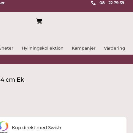
ser
08 - 22 79 39
yheter
Hyllningskollektion
Kampanjer
Värdering
34 cm Ek
Köp direkt med Swish