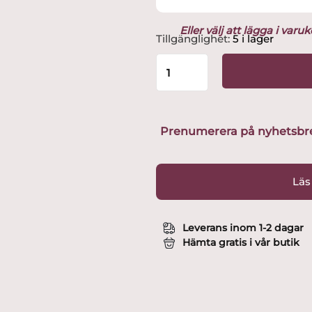
Eller välj att lägga i var
Viva
Tillgänglighet:
5 i lager
Bricka
Small
27x34
cm
Ek
mängd
Prenumerera på nyhetsbreve
Läs
Leverans inom 1-2 dagar
Hämta gratis i vår butik