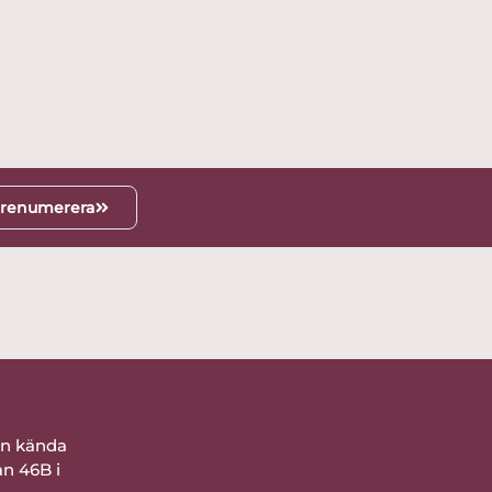
renumerera
ån kända
an 46B i