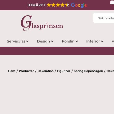
UTMÄRKT
Search
...
Servisglas
Design
Porslin
Interiör
V
Hem
Produkter
Dekoration
Figuriner
Spring Copenhagen
Träk
/
/
/
/
/