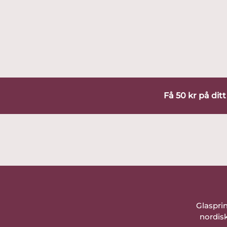
Få 50 kr på dit
Glaspri
nordisk