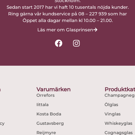
Stockholm.
Sedan start 2017 har vi haft 10 tusentals nöjda kunder.
Ring gärna vår kundservice på 08 – 227 939 som har
Öppet alla dagar mellan kl 10.00 – 21.00.
Läs mer om Glasprinsen
F
I
a
n
c
s
e
t
b
a
o
g
o
r
n
Varumärken
Produktkat
k
a
Orrefors
Champagnegl
m
Iittala
Ölglas
Kosta Boda
Vinglas
icy
Gustavsberg
Whiskeyglas
Reijmyre
Cognagsglas