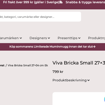
Fri frakt över 999 kr (gäller i Sverige)
Snabba & trygga leveran
arumärken
Designers
Presenttips
Produktn
Köp sommarens Limiterade Muminmugg innan det tar slut
Viva Bricka Small 27×
onst
Viva Bricka Small 27×34 cm Ek
/
799
kr
Produktbeskrivning