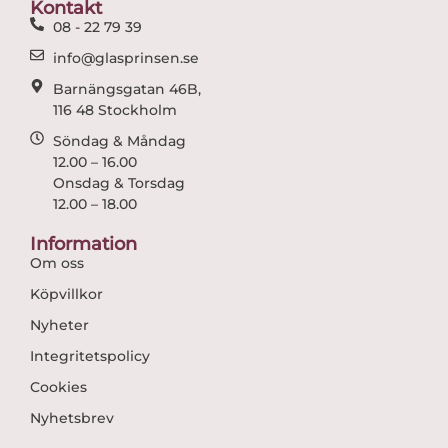
Kontakt
k
a
08 - 22 79 39
m
info@glasprinsen.se
Barnängsgatan 46B,
116 48 Stockholm
Söndag & Måndag
12.00 – 16.00
Onsdag & Torsdag
12.00 – 18.00
Information
Om oss
Köpvillkor
Nyheter
Integritetspolicy
Cookies
Nyhetsbrev