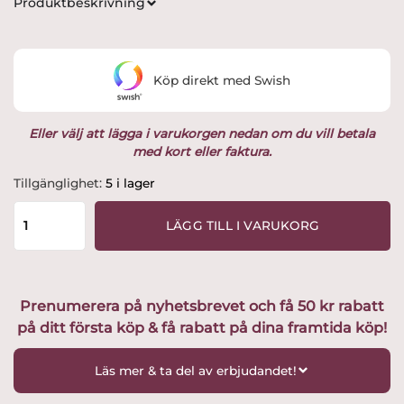
Produktbeskrivning
priset
priset
var:
är:
Köp direkt med Swish
995 kr.
799 kr.
Eller välj att lägga i varukorgen nedan om du vill betala
med kort eller faktura.
Målerås
Tillgänglighet:
5 i lager
-
Nordic
LÄGG TILL I VARUKORG
Icons
-
Troll
Design
Prenumerera på nyhetsbrevet och få 50 kr rabatt
Mats
på ditt första köp & få rabatt på dina framtida köp!
Jonasson
mängd
Läs mer & ta del av erbjudandet!