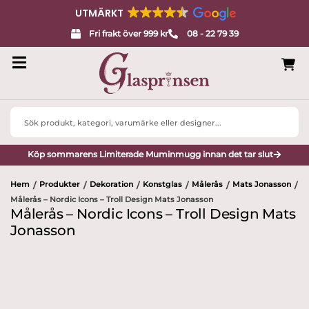
UTMÄRKT
Fri frakt över 999 kr
08 - 22 79 39
Search
...
Köp sommarens Limiterade Muminmugg innan det tar slut
Hem
Produkter
Dekoration
Konstglas
Målerås
Mats Jonasson
/
/
/
/
/
/
Målerås – Nordic Icons – Troll Design Mats Jonasson
Målerås – Nordic Icons – Troll Design Mats
Jonasson