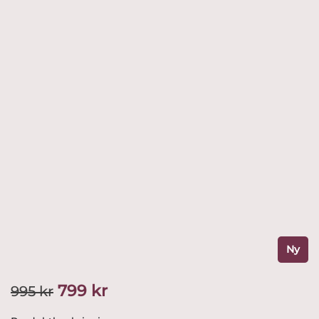
Ny
Det
Det
799
kr
995
kr
ursprungliga
nuvarande