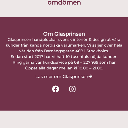
omdömen
Om Glasprinsen
Glasprinsen handplockar svensk interiör & design åt våra
kunder från kända nordiska varumärken. Vi säljer över hela
världen från Barnängsgatan 46B i Stockholm.
Sedan start 2017 har vi haft 10 tusentals nöjda kunder.
Ring gärna vår kundservice på 08 – 227 939 som har
Öppet alla dagar mellan kl 10.00 – 21.00.
Läs mer om Glasprinsen
F
I
a
n
c
s
e
t
b
a
o
g
o
r