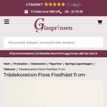
UTMÄRKT
Fri frakt över 999 kr
08 - 22 79 39
Search
...
Köp sommarens Limiterade Muminmugg innan det tar slut
Hem
Produkter
Dekoration
Figuriner
Spring Copenhagen
/
/
/
/
/
Träkonst
Trädekoration Flora Flodhäst 11 cm
/
Trädekoration Flora Flodhäst 11 cm