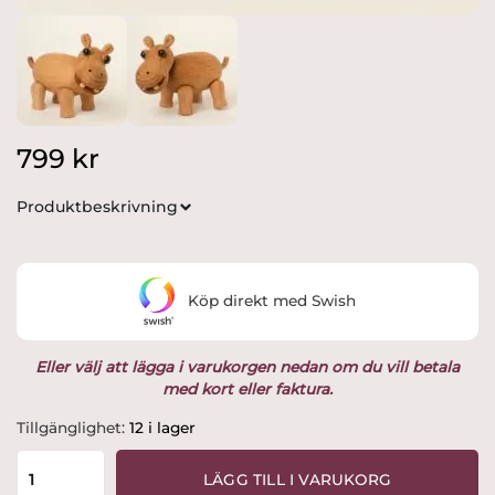
799
kr
Produktbeskrivning
Köp direkt med Swish
Eller välj att lägga i varukorgen nedan om du vill betala
med kort eller faktura.
Trädekoration
Tillgänglighet:
12 i lager
Flora
Flodhäst
LÄGG TILL I VARUKORG
11