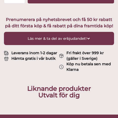
cm
mängd
Prenumerera på nyhetsbrevet och få 50 kr rabatt
på ditt första köp & få rabatt på dina framtida köp!
Läs mer & ta del av erbjudandet!
Leverans inom 1-2 dagar
Fri frakt över 999 kr
Hämta gratis i vår butik
(gäller i Sverige)
Köp nu betala sen med
Klarna
Liknande produkter
Utvalt för dig