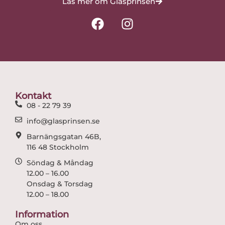
Läs mer om Glasprinsen
F
I
a
n
c
s
e
t
b
a
o
g
o
r
Kontakt
k
a
08 - 22 79 39
m
info@glasprinsen.se
Barnängsgatan 46B,
116 48 Stockholm
Söndag & Måndag
12.00 – 16.00
Onsdag & Torsdag
12.00 – 18.00
Information
Om oss