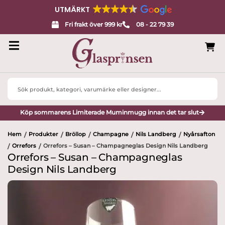
UTMÄRKT
Fri frakt över 999 kr
08 - 22 79 39
Search
...
Köp sommarens Limiterade Muminmugg innan det tar slut
Hem
Produkter
Bröllop
Champagne
Nils Landberg
Nyårsafton
/
/
/
/
/
Orrefors
Orrefors – Susan – Champagneglas Design Nils Landberg
/
/
Orrefors – Susan – Champagneglas
Design Nils Landberg