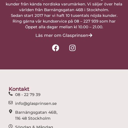
kunder från kända nordiska varumärken. Vi säljer över hela
världen från Barnängsgatan 46B i Stockholm.
Sedan start 2017 har vi haft 10 tusentals nöjda kunder.
Ring gärna vår kundservice på 08 – 227 939 som har
Öppet alla dagar mellan kl 10.00 – 21.00.
Läs mer om Glasprinsen
F
I
a
n
c
s
e
t
b
a
o
g
o
r
Kontakt
k
a
08 - 22 79 39
m
info@glasprinsen.se
Barnängsgatan 46B,
116 48 Stockholm
Söndag & Måndag