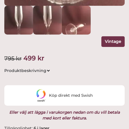
Vintage
Det
Det
499
kr
795
kr
ursprungliga
nuvarande
Produktbeskrivning
priset
priset
var:
är:
Köp direkt med Swish
795 kr.
499 kr.
Eller välj att lägga i varukorgen nedan om du vill betala
med kort eller faktura.
Orrefors
Tillgänglighet:
6 i lager