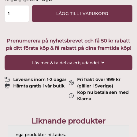
-
Susan
LÄGG TILL I VARUKORG
-
Champagneglas
Design
Nils
Prenumerera på nyhetsbrevet och få 50 kr rabatt
Landberg
på ditt första köp & få rabatt på dina framtida köp!
mängd
Läs mer & ta del av erbjudandet!
Leverans inom 1-2 dagar
Fri frakt över 999 kr
Hämta gratis i vår butik
(gäller i Sverige)
Köp nu betala sen med
Klarna
Liknande produkter
Inga produkter hittades.