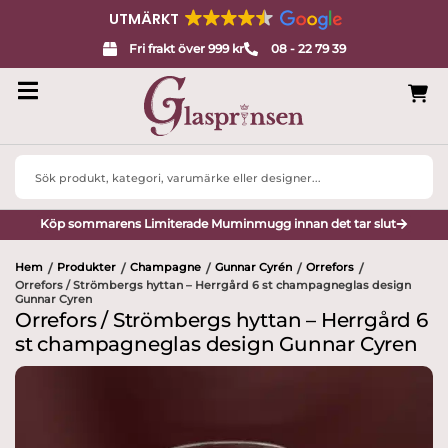
UTMÄRKT
Fri frakt över 999 kr
08 - 22 79 39
Search
...
Köp sommarens Limiterade Muminmugg innan det tar slut
Hem
Produkter
Champagne
Gunnar Cyrén
Orrefors
/
/
/
/
/
Orrefors / Strömbergs hyttan – Herrgård 6 st champagneglas design
Gunnar Cyren
Orrefors / Strömbergs hyttan – Herrgård 6
st champagneglas design Gunnar Cyren