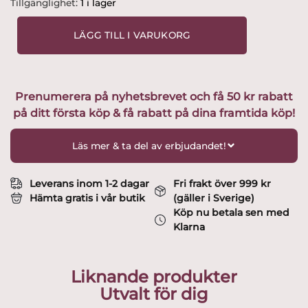
Orrefors
Tillgänglighet:
1 i lager
/
Strömbergs
LÄGG TILL I VARUKORG
hyttan
-
Herrgård
6
Prenumerera på nyhetsbrevet och få 50 kr rabatt
st
på ditt första köp & få rabatt på dina framtida köp!
champagneglas
design
Gunnar
Läs mer & ta del av erbjudandet!
Cyren
mängd
Leverans inom 1-2 dagar
Fri frakt över 999 kr
Hämta gratis i vår butik
(gäller i Sverige)
Köp nu betala sen med
Klarna
Liknande produkter
Utvalt för dig