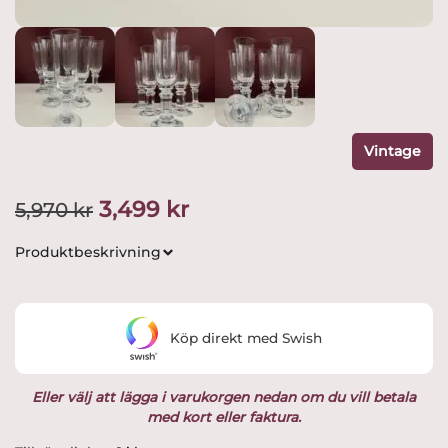
Vintage
Det
Det
3,499
kr
5,970
kr
ursprungliga
nuvarande
Produktbeskrivning
priset
priset
var:
är:
Köp direkt med Swish
5,970 kr.
3,499 kr.
Eller välj att lägga i varukorgen nedan om du vill betala
med kort eller faktura.