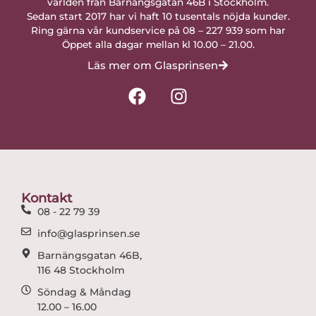
världen från Barnängsgatan 46B i Stockholm.
Sedan start 2017 har vi haft 10 tusentals nöjda kunder.
Ring gärna vår kundservice på 08 – 227 939 som har
Öppet alla dagar mellan kl 10.00 – 21.00.
Läs mer om Glasprinsen
F
I
a
n
c
s
e
t
b
a
o
g
o
r
Kontakt
k
a
08 - 22 79 39
m
info@glasprinsen.se
Barnängsgatan 46B,
116 48 Stockholm
Söndag & Måndag
12.00 – 16.00