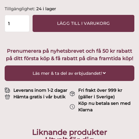
Orrefors
Tillgänglighet:
24 i lager
-
Metropol
LÄGG TILL I VARUKORG
-
Coupe
/
Champagneglas
Prenumerera på nyhetsbrevet och få 50 kr rabatt
med
på ditt första köp & få rabatt på dina framtida köp!
originalkartong
Design
Erika
Läs mer & ta del av erbjudandet!
Lagerbielke
mängd
Leverans inom 1-2 dagar
Fri frakt över 999 kr
Hämta gratis i vår butik
(gäller i Sverige)
Köp nu betala sen med
Klarna
Liknande produkter