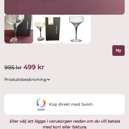
Ny
Det
Det
499
kr
995
kr
ursprungliga
nuvarande
Produktbeskrivning
priset
priset
var:
är:
Köp direkt med Swish
995 kr.
499 kr.
Eller välj att lägga i varukorgen nedan om du vill betala
med kort eller faktura.