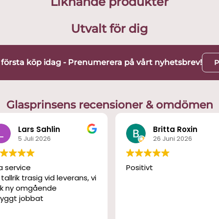
Liknande produkter
Utvalt för dig
t första köp idag - Prenumerera på vårt nyhetsbrev!
P
Glasprinsens recensioner & omdömen
Lars Sahlin
Britta Roxin
5 Juli 2026
26 Juni 2026
a service
Positivt
 tallrik trasig vid leverans, vi
ck ny omgående
yggt jobbat