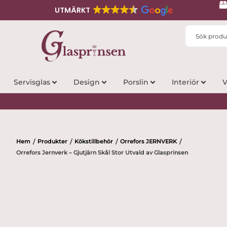
UTMÄRKT
Search
...
Servisglas
Design
Porslin
Interiör
V
Hem
Produkter
Kökstillbehör
Orrefors JERNVERK
/
/
/
/
Orrefors Jernverk – Gjutjärn Skål Stor Utvald av Glasprinsen