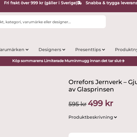
Fri frakt över 999 kr (gäller i Sverige)
Snabba & trygga leveran
arumärken
Designers
Presenttips
Produktn
Köp sommarens Limiterade Muminmugg innan det tar slut
Orrefors Jernverk – Gj
av Glasprinsen
Det
Det
499
kr
595
kr
ursprungliga
nuvarand
priset
priset
Produktbeskrivning
var:
är:
595 kr.
499 kr.