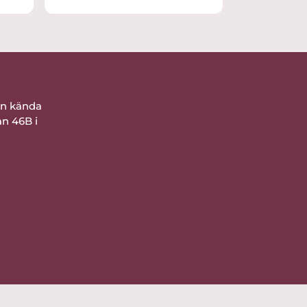
Sändes omgående efter
betalningen.
Tack så mycket för en trevlig
köpupplevelse!
ån kända
an 46B i