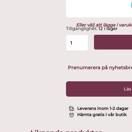
Eller välj att lägga i var
Orrefors
Tillgänglighet:
12 i lager
Jernverk
-
Gjutjärn
Skål
Stor
Utvald
Prenumerera på nyhetsbreve
av
Glasprinsen
mängd
Läs
Leverans inom 1-2 dagar
Hämta gratis i vår butik