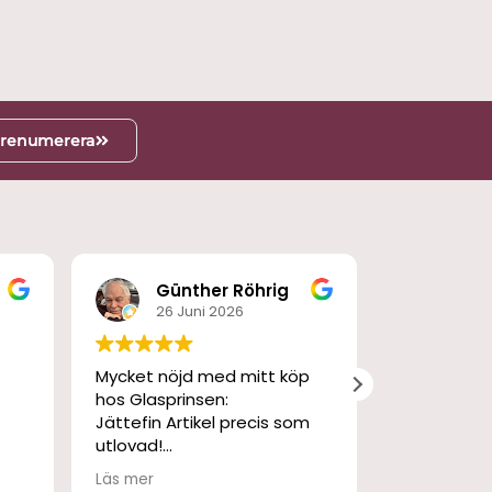
renumerera
Günther Röhrig
Lar
26 Juni 2026
25 M
Mycket nöjd med mitt köp
Leverans s
hos Glasprinsen:
Jättefin Artikel precis som
utlovad!
Allt rent och fräscht -
Läs mer
faktiskt som ny...:-)