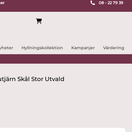
ser
08 - 22 79 39
yheter
Hyllningskollektion
Kampanjer
Värdering
utjärn Skål Stor Utvald
e