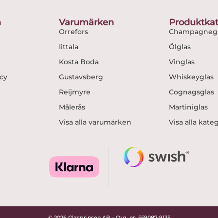
o
g
o
r
n
Varumärken
Produktkat
k
a
Orrefors
Champagnegl
m
Iittala
Ölglas
Kosta Boda
Vinglas
icy
Gustavsberg
Whiskeyglas
Reijmyre
Cognagsglas
Målerås
Martiniglas
Visa alla varumärken
Visa alla kate
© 2026 Glasprinsen AB – Org. nr: 559087-9135