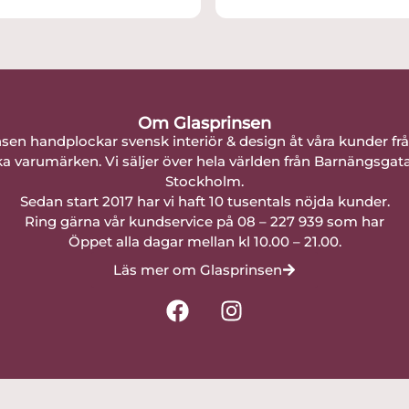
Om Glasprinsen
nsen handplockar svensk interiör & design åt våra kunder fr
a varumärken. Vi säljer över hela världen från Barnängsgat
Stockholm.
Sedan start 2017 har vi haft 10 tusentals nöjda kunder.
Ring gärna vår kundservice på 08 – 227 939 som har
Öppet alla dagar mellan kl 10.00 – 21.00.
Läs mer om Glasprinsen
F
I
a
n
c
s
e
t
b
a