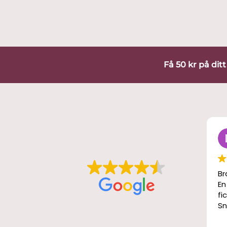
Få 50 kr på dit
Br
En
fi
Sn