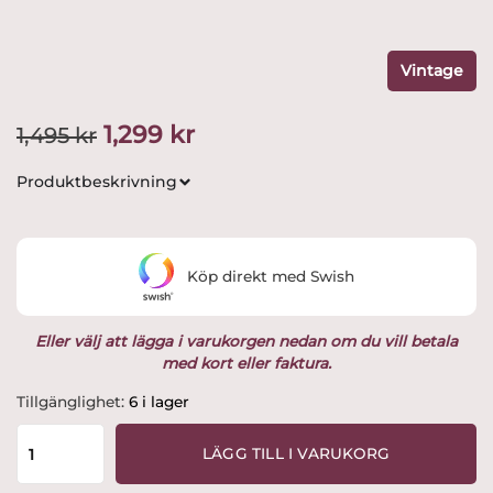
Vintage
Det
Det
1,299
kr
1,495
kr
ursprungliga
nuvarande
Produktbeskrivning
priset
priset
var:
är:
Köp direkt med Swish
1,495 kr.
1,299 kr.
Eller välj att lägga i varukorgen nedan om du vill betala
med kort eller faktura.
Orrefors
Tillgänglighet:
6 i lager
-
DIVA
LÄGG TILL I VARUKORG
-
Champagneglas