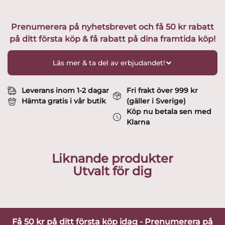
Lila
löv
Prenumerera på nyhetsbrevet och få 50 kr rabatt
Design
på ditt första köp & få rabatt på dina framtida köp!
Erika
Lagerbielke
mängd
Läs mer & ta del av erbjudandet!
Leverans inom 1-2 dagar
Fri frakt över 999 kr
Hämta gratis i vår butik
(gäller i Sverige)
Köp nu betala sen med
Klarna
Liknande produkter
Utvalt för dig
Få 50 kr på ditt första köp idag - Prenumerera på