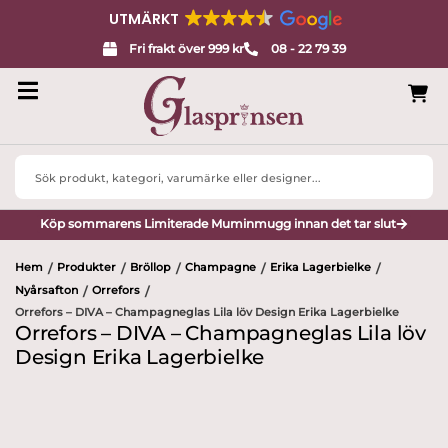
UTMÄRKT
Fri frakt över 999 kr
08 - 22 79 39
Search
...
Köp sommarens Limiterade Muminmugg innan det tar slut
Hem
Produkter
Bröllop
Champagne
Erika Lagerbielke
/
/
/
/
/
Nyårsafton
Orrefors
/
/
Orrefors – DIVA – Champagneglas Lila löv Design Erika Lagerbielke
Orrefors – DIVA – Champagneglas Lila löv
Design Erika Lagerbielke