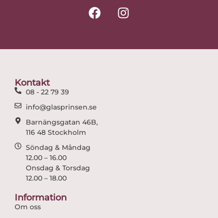
F
I
a
n
c
s
e
t
b
a
o
g
o
r
Kontakt
k
a
08 - 22 79 39
m
info@glasprinsen.se
Barnängsgatan 46B,
116 48 Stockholm
Söndag & Måndag
12.00 – 16.00
Onsdag & Torsdag
12.00 – 18.00
Information
Om oss