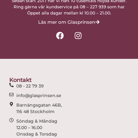
Sedan start 2017 har vi haft 10 tusentals nöjda kunder.
Ring gärna vår kundservice på 08 – 227 939 som har
Öppet alla dagar mellan kl 10.00 – 21.00.
Läs mer om Glasprinsen
F
I
a
n
c
s
e
t
b
a
o
g
o
r
Kontakt
k
a
08 - 22 79 39
m
info@glasprinsen.se
Barnängsgatan 46B,
116 48 Stockholm
Söndag & Måndag
12.00 – 16.00
Onsdag & Torsdag