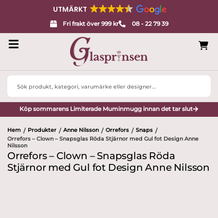
UTMÄRKT
Fri frakt över 999 kr
08 - 22 79 39
Search
...
Köp sommarens Limiterade Muminmugg innan det tar slut
Hem
Produkter
Anne Nilsson
Orrefors
Snaps
/
/
/
/
/
Orrefors – Clown – Snapsglas Röda Stjärnor med Gul fot Design Anne
Nilsson
Orrefors – Clown – Snapsglas Röda
Stjärnor med Gul fot Design Anne Nilsson