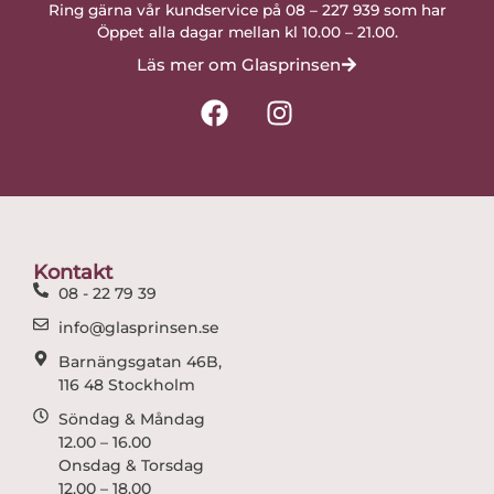
Ring gärna vår kundservice på 08 – 227 939 som har
Öppet alla dagar mellan kl 10.00 – 21.00.
Läs mer om Glasprinsen
F
I
a
n
c
s
e
t
b
a
o
g
o
r
Kontakt
k
a
08 - 22 79 39
m
info@glasprinsen.se
Barnängsgatan 46B,
116 48 Stockholm
Söndag & Måndag
12.00 – 16.00
Onsdag & Torsdag
12.00 – 18.00