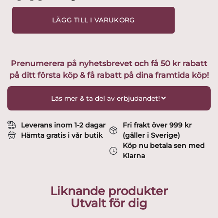
-
Clown
LÄGG TILL I VARUKORG
-
Snaps
glas
Design
Prenumerera på nyhetsbrevet och få 50 kr rabatt
Anne
på ditt första köp & få rabatt på dina framtida köp!
Nilsson
mängd
Läs mer & ta del av erbjudandet!
Leverans inom 1-2 dagar
Fri frakt över 999 kr
Hämta gratis i vår butik
(gäller i Sverige)
Köp nu betala sen med
Klarna
Liknande produkter
Utvalt för dig