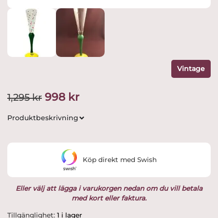
Vintage
Det
Det
998
kr
1,295
kr
ursprungliga
nuvarande
Produktbeskrivning
priset
priset
var:
är:
Köp direkt med Swish
1,295 kr.
998 kr.
Eller välj att lägga i varukorgen nedan om du vill betala
med kort eller faktura.
Orrefors
Tillgänglighet:
1 i lager