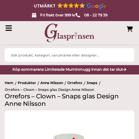
UTMÄRKT
Fri frakt över 999 kr
08 - 22 79 39
Search
...
Köp sommarens Limiterade Muminmugg innan det tar slut
Hem
Produkter
Anne Nilsson
Orrefors
Snaps
/
/
/
/
/
Orrefors – Clown – Snaps glas Design Anne Nilsson
Orrefors – Clown – Snaps glas Design
Anne Nilsson