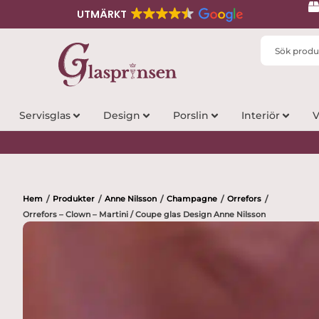
UTMÄRKT
Search
...
Servisglas
Design
Porslin
Interiör
V
Hem
Produkter
Anne Nilsson
Champagne
Orrefors
/
/
/
/
/
Orrefors – Clown – Martini / Coupe glas Design Anne Nilsson