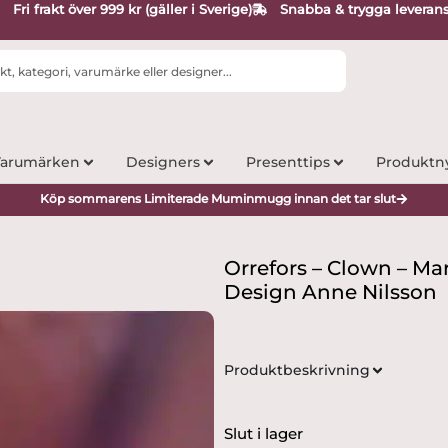
Fri frakt över 999 kr (gäller i Sverige)
Snabba & trygga leveran
arumärken
Designers
Presenttips
Produktn
Köp sommarens Limiterade Muminmugg innan det tar slut
Orrefors – Clown – Mar
Design Anne Nilsson
Produktbeskrivning
Slut i lager