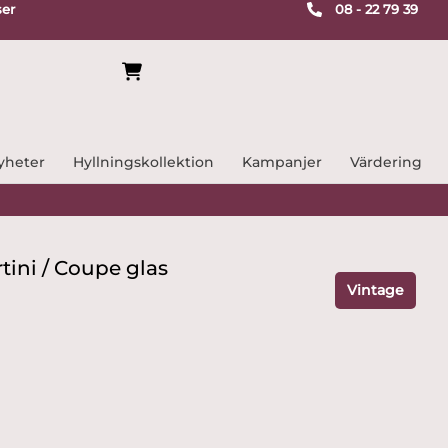
ser
08 - 22 79 39
yheter
Hyllningskollektion
Kampanjer
Värdering
tini / Coupe glas
Vintage