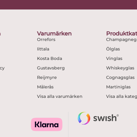
e
t
b
a
o
g
o
r
n
Varumärken
Produktkat
k
a
Orrefors
Champagnegl
m
Iittala
Ölglas
Kosta Boda
Vinglas
icy
Gustavsberg
Whiskeyglas
Reijmyre
Cognagsglas
Målerås
Martiniglas
Visa alla varumärken
Visa alla kate