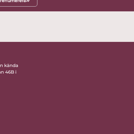
renumerera
ån kända
an 46B i