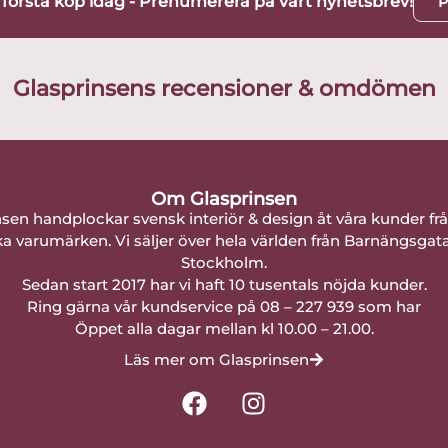
t första köp idag - Prenumerera på vårt nyhetsbrev!
P
Glasprinsens recensioner & omdömen
Om Glasprinsen
nsen handplockar svensk interiör & design åt våra kunder fr
a varumärken. Vi säljer över hela världen från Barnängsgat
Stockholm.
Sedan start 2017 har vi haft 10 tusentals nöjda kunder.
Ring gärna vår kundservice på 08 – 227 939 som har
Öppet alla dagar mellan kl 10.00 – 21.00.
Läs mer om Glasprinsen
F
I
a
n
c
s