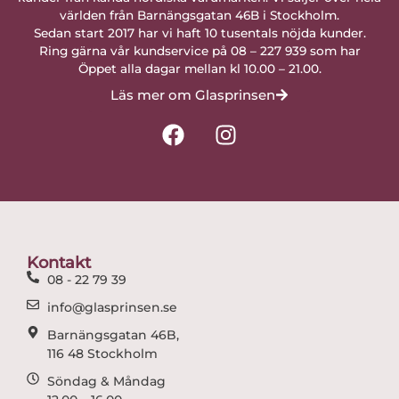
världen från Barnängsgatan 46B i Stockholm.
Sedan start 2017 har vi haft 10 tusentals nöjda kunder.
Ring gärna vår kundservice på 08 – 227 939 som har
Öppet alla dagar mellan kl 10.00 – 21.00.
Läs mer om Glasprinsen
F
I
a
n
c
s
e
t
b
a
o
g
o
r
Kontakt
k
a
08 - 22 79 39
m
info@glasprinsen.se
Barnängsgatan 46B,
116 48 Stockholm
Söndag & Måndag