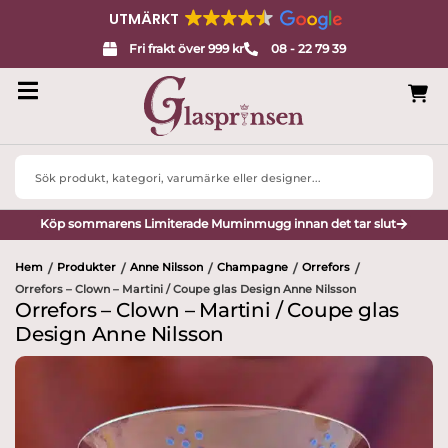
UTMÄRKT
Fri frakt över 999 kr
08 - 22 79 39
Search
...
Köp sommarens Limiterade Muminmugg innan det tar slut
Hem
Produkter
Anne Nilsson
Champagne
Orrefors
/
/
/
/
/
Orrefors – Clown – Martini / Coupe glas Design Anne Nilsson
Orrefors – Clown – Martini / Coupe glas
Design Anne Nilsson