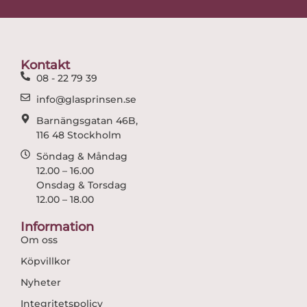
e
t
b
a
o
g
o
r
Kontakt
k
a
08 - 22 79 39
m
info@glasprinsen.se
Barnängsgatan 46B,
116 48 Stockholm
Söndag & Måndag
12.00 – 16.00
Onsdag & Torsdag
12.00 – 18.00
Information
Om oss
Köpvillkor
Nyheter
Integritetspolicy