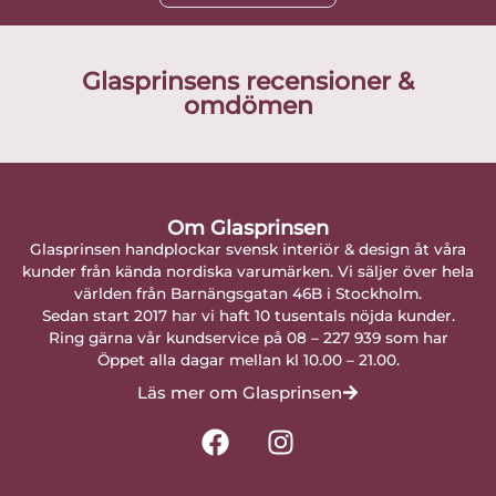
Glasprinsens recensioner &
omdömen
Om Glasprinsen
Glasprinsen handplockar svensk interiör & design åt våra
kunder från kända nordiska varumärken. Vi säljer över hela
världen från Barnängsgatan 46B i Stockholm.
Sedan start 2017 har vi haft 10 tusentals nöjda kunder.
Ring gärna vår kundservice på 08 – 227 939 som har
Öppet alla dagar mellan kl 10.00 – 21.00.
Läs mer om Glasprinsen
F
I
a
n
c
s