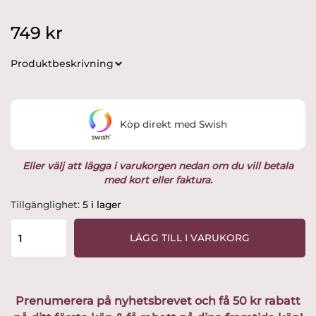
749
kr
Produktbeskrivning
Köp direkt med Swish
Eller välj att lägga i varukorgen nedan om du vill betala
med kort eller faktura.
Original
Tillgänglighet:
5 i lager
Model
no
LÄGG TILL I VARUKORG
64
Vattenkanna
24
cm
Prenumerera på nyhetsbrevet och få 50 kr rabatt
Vit