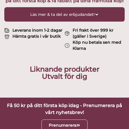
på ditt första köp & få rabatt på dina framtida köp!
Design
Eva
Stoehr
Läs mer & ta del av erbjudandet!
Nielsen
mängd
Leverans inom 1-2 dagar
Fri frakt över 999 kr
Hämta gratis i vår butik
(gäller i Sverige)
Köp nu betala sen med
Klarna
Liknande produkter
Utvalt för dig
Få 50 kr på ditt första köp idag - Prenumerera på
vårt nyhetsbrev!
Prenumerera