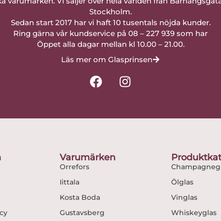
a varumärken. Vi säljer över hela världen från Barnängsgat
Stockholm.
Sedan start 2017 har vi haft 10 tusentals nöjda kunder.
Ring gärna vår kundservice på 08 – 227 939 som har
Öppet alla dagar mellan kl 10.00 – 21.00.
Läs mer om Glasprinsen
F
I
a
n
c
s
e
t
b
a
o
g
o
r
n
Varumärken
Produktkat
k
a
Orrefors
Champagnegl
m
Iittala
Ölglas
Kosta Boda
Vinglas
icy
Gustavsberg
Whiskeyglas