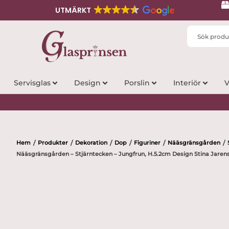
UTMÄRKT
Search
...
Servisglas
Design
Porslin
Interiör
V
Hem
Produkter
Dekoration
Dop
Figuriner
Nääsgränsgården
/
/
/
/
/
/
Nääsgränsgården – Stjärntecken – Jungfrun, H.5.2cm Design Stina Jaren