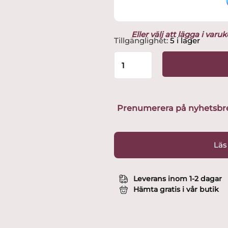
Eller välj att lägga i var
Nääsgränsgården
Tillgänglighet:
5 i lager
-
Stjärntecken
-
Jungfrun,
H.5.2cm
Design
Prenumerera på nyhetsbreve
Stina
Jarenskog
mängd
Läs
Leverans inom 1-2 dagar
Hämta gratis i vår butik