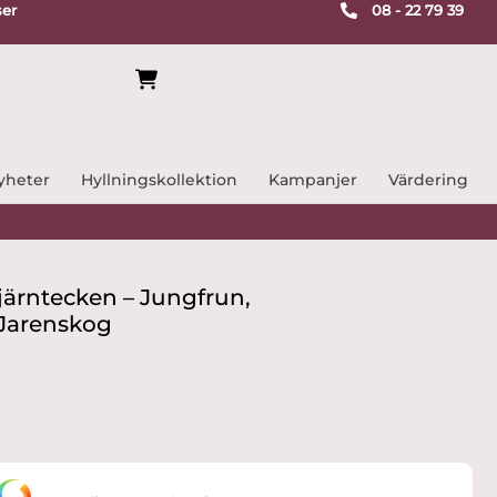
ser
08 - 22 79 39
yheter
Hyllningskollektion
Kampanjer
Värdering
järntecken – Jungfrun,
 Jarenskog