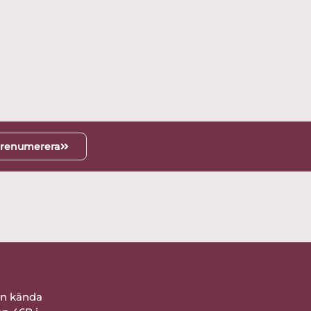
renumerera
ån kända