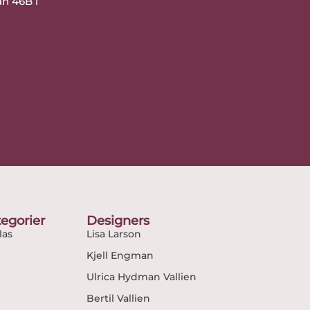
an 46B i
egorier
Designers
as
Lisa Larson
Kjell Engman
Ulrica Hydman Vallien
Bertil Vallien