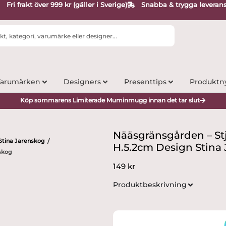
Fri frakt över 999 kr (gäller i Sverige)
Snabba & trygga leveran
arumärken
Designers
Presenttips
Produktn
Köp sommarens Limiterade Muminmugg innan det tar slut
Nääsgränsgården – St
Stina Jarenskog
/
H.5.2cm Design Stina
skog
149
kr
Produktbeskrivning