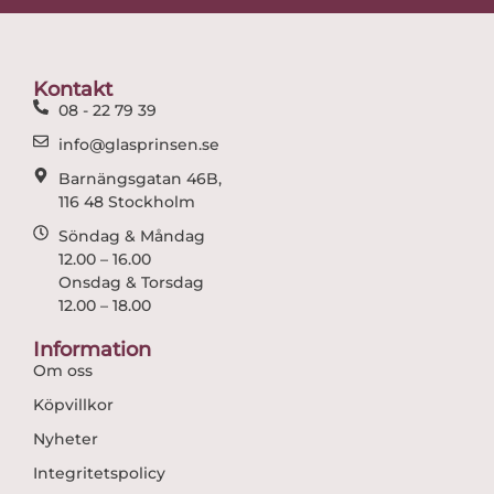
b
a
o
g
o
r
Kontakt
k
a
08 - 22 79 39
m
info@glasprinsen.se
Barnängsgatan 46B,
116 48 Stockholm
Söndag & Måndag
12.00 – 16.00
Onsdag & Torsdag
12.00 – 18.00
Information
Om oss
Köpvillkor
Nyheter
Integritetspolicy