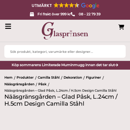
UTMÄRKT
Fri frakt över 999 kr
08 - 22 79 39
Search
...
Köp sommarens Limiterade Muminmugg innan det tar slut
Hem
Produkter
Camilla Ståhl
Dekoration
Figuriner
/
/
/
/
/
Nääsgränsgården
Påsk
/
/
Nääsgränsgården – Glad Påsk, L.24cm / H.5cm Design Camilla Ståhl
Nääsgränsgården – Glad Påsk, L.24cm /
H.5cm Design Camilla Ståhl