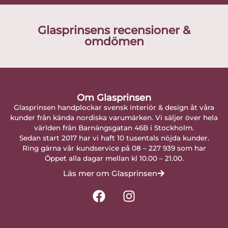
Glasprinsens recensioner &
omdömen
Om Glasprinsen
Glasprinsen handplockar svensk interiör & design åt våra
kunder från kända nordiska varumärken. Vi säljer över hela
världen från Barnängsgatan 46B i Stockholm.
Sedan start 2017 har vi haft 10 tusentals nöjda kunder.
Ring gärna vår kundservice på 08 – 227 939 som har
Öppet alla dagar mellan kl 10.00 – 21.00.
Läs mer om Glasprinsen
F
I
a
n
c
s
e
t