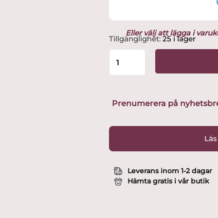
Eller välj att lägga i var
Mila
Tillgänglighet:
25 i lager
Måttbägare
0,5dl
-
1
liter
plast
Prenumerera på nyhetsbreve
18*13,5*13,5
cm
mängd
Läs
Leverans inom 1-2 dagar
Hämta gratis i vår butik