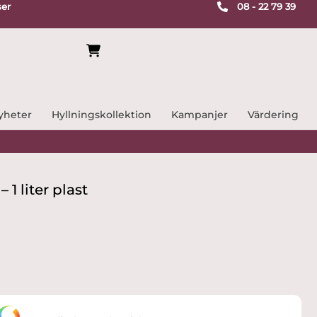
ser
08 - 22 79 39
yheter
Hyllningskollektion
Kampanjer
Värdering
 1 liter plast