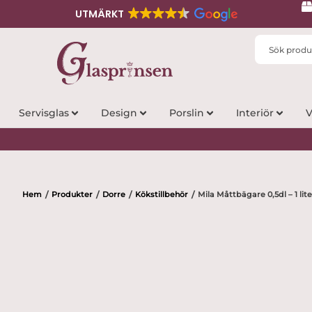
UTMÄRKT
Search
...
Servisglas
Design
Porslin
Interiör
V
Hem
Produkter
Dorre
Kökstillbehör
Mila Måttbägare 0,5dl – 1 lite
/
/
/
/