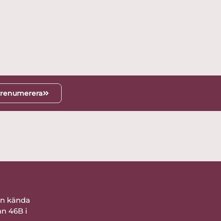
renumerera
ån kända
an 46B i