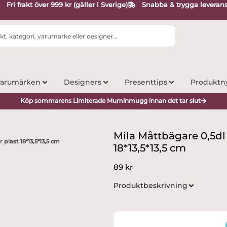
Fri frakt över 999 kr (gäller i Sverige)
Snabba & trygga leveran
arumärken
Designers
Presenttips
Produktn
Köp sommarens Limiterade Muminmugg innan det tar slut
Mila Måttbägare 0,5dl –
r plast 18*13,5*13,5 cm
18*13,5*13,5 cm
89
kr
Produktbeskrivning