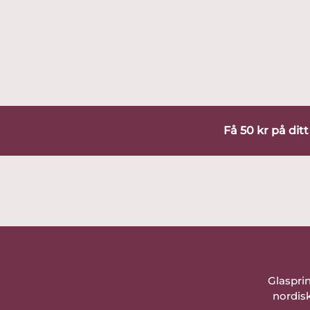
Få 50 kr på dit
Glaspri
nordisk