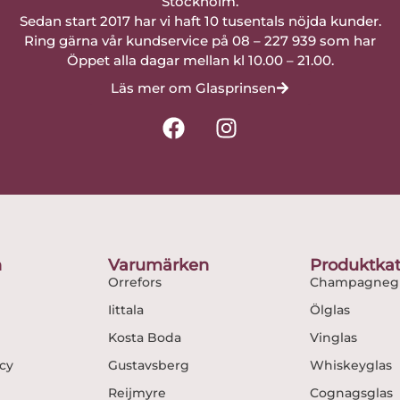
Stockholm.
Sedan start 2017 har vi haft 10 tusentals nöjda kunder.
Ring gärna vår kundservice på 08 – 227 939 som har
Öppet alla dagar mellan kl 10.00 – 21.00.
Läs mer om Glasprinsen
F
I
a
n
c
s
e
t
b
a
o
g
o
r
n
Varumärken
Produktkat
k
a
Orrefors
Champagnegl
m
Iittala
Ölglas
Kosta Boda
Vinglas
icy
Gustavsberg
Whiskeyglas
Reijmyre
Cognagsglas