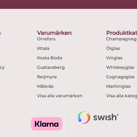
e
t
b
a
o
g
o
r
n
Varumärken
Produktkat
k
a
Orrefors
Champagnegl
m
Iittala
Ölglas
Kosta Boda
Vinglas
icy
Gustavsberg
Whiskeyglas
Reijmyre
Cognagsglas
Målerås
Martiniglas
Visa alla varumärken
Visa alla kate