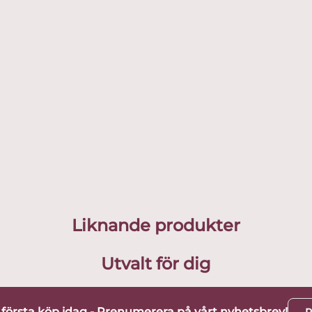
Liknande produkter
Utvalt för dig
t första köp idag - Prenumerera på vårt nyhetsbrev!
P