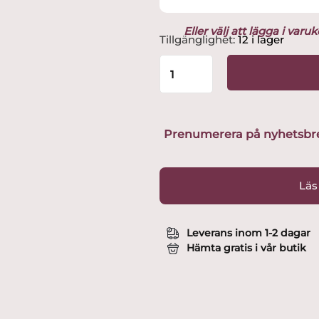
Eller välj att lägga i var
Magnetic
Tillgänglighet:
12 i lager
Lucky
Magnet
Katt
Ek/Lönn
6
cm
Prenumerera på nyhetsbreve
mängd
Läs
Leverans inom 1-2 dagar
Hämta gratis i vår butik