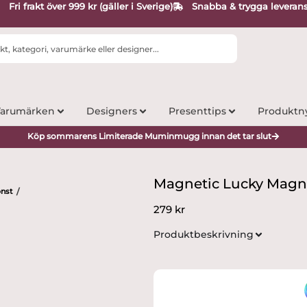
Fri frakt över 999 kr (gäller i Sverige)
Snabba & trygga leveran
arumärken
Designers
Presenttips
Produktn
Köp sommarens Limiterade Muminmugg innan det tar slut
Magnetic Lucky Magne
onst
/
279
kr
Produktbeskrivning