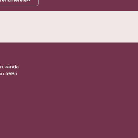
ån kända
an 46B i