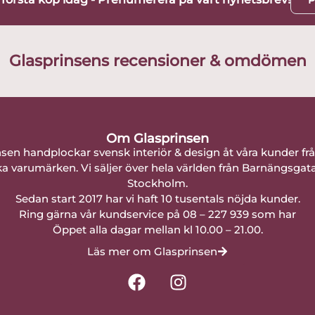
Glasprinsens recensioner & omdömen
Om Glasprinsen
nsen handplockar svensk interiör & design åt våra kunder fr
a varumärken. Vi säljer över hela världen från Barnängsgat
Stockholm.
Sedan start 2017 har vi haft 10 tusentals nöjda kunder.
Ring gärna vår kundservice på 08 – 227 939 som har
Öppet alla dagar mellan kl 10.00 – 21.00.
Läs mer om Glasprinsen
F
I
a
n
c
s