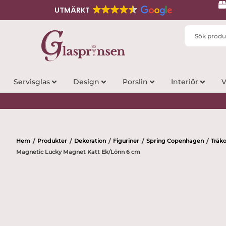
UTMÄRKT
Search
...
Servisglas
Design
Porslin
Interiör
V
Hem
Produkter
Dekoration
Figuriner
Spring Copenhagen
Träk
/
/
/
/
/
Magnetic Lucky Magnet Katt Ek/Lönn 6 cm