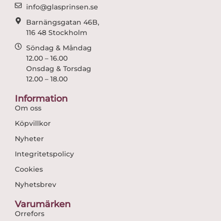
m
info@glasprinsen.se
Barnängsgatan 46B,
116 48 Stockholm
Söndag & Måndag
12.00 – 16.00
Onsdag & Torsdag
12.00 – 18.00
Information
Om oss
Köpvillkor
Nyheter
Integritetspolicy
Cookies
Nyhetsbrev
Varumärken
Orrefors