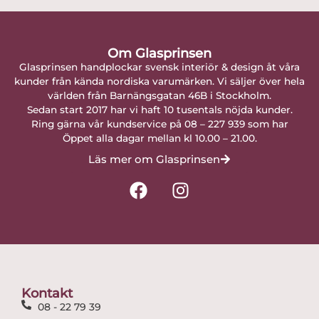
Om Glasprinsen
Glasprinsen handplockar svensk interiör & design åt våra
kunder från kända nordiska varumärken. Vi säljer över hela
världen från Barnängsgatan 46B i Stockholm.
Sedan start 2017 har vi haft 10 tusentals nöjda kunder.
Ring gärna vår kundservice på 08 – 227 939 som har
Öppet alla dagar mellan kl 10.00 – 21.00.
Läs mer om Glasprinsen
F
I
a
n
c
s
e
t
b
a
o
g
o
r
Kontakt
k
a
08 - 22 79 39