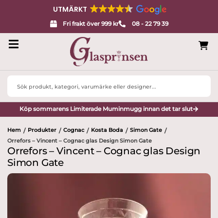
UTMÄRKT
Fri frakt över 999 kr
08 - 22 79 39
Search
...
Köp sommarens Limiterade Muminmugg innan det tar slut
Hem
Produkter
Cognac
Kosta Boda
Simon Gate
/
/
/
/
/
Orrefors – Vincent – Cognac glas Design Simon Gate
Orrefors – Vincent – Cognac glas Design
Simon Gate