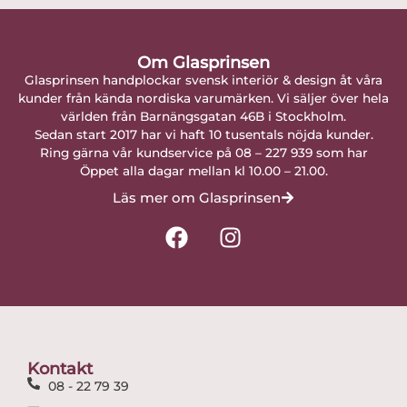
Om Glasprinsen
Glasprinsen handplockar svensk interiör & design åt våra
kunder från kända nordiska varumärken. Vi säljer över hela
världen från Barnängsgatan 46B i Stockholm.
Sedan start 2017 har vi haft 10 tusentals nöjda kunder.
Ring gärna vår kundservice på 08 – 227 939 som har
Öppet alla dagar mellan kl 10.00 – 21.00.
Läs mer om Glasprinsen
F
I
a
n
c
s
e
t
b
a
o
g
o
r
Kontakt
k
a
08 - 22 79 39
m