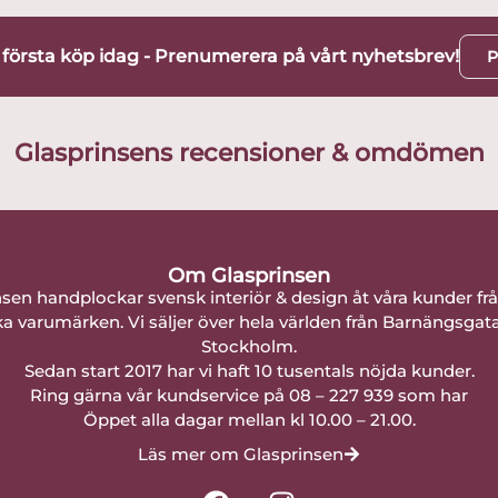
t första köp idag - Prenumerera på vårt nyhetsbrev!
P
Glasprinsens recensioner & omdömen
Om Glasprinsen
nsen handplockar svensk interiör & design åt våra kunder fr
a varumärken. Vi säljer över hela världen från Barnängsgat
Stockholm.
Sedan start 2017 har vi haft 10 tusentals nöjda kunder.
Ring gärna vår kundservice på 08 – 227 939 som har
Öppet alla dagar mellan kl 10.00 – 21.00.
Läs mer om Glasprinsen
F
I