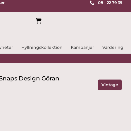
ser
08 - 22 79 39
yheter
Hyllningskollektion
Kampanjer
Värdering
– Snaps Design Göran
Vintage
e