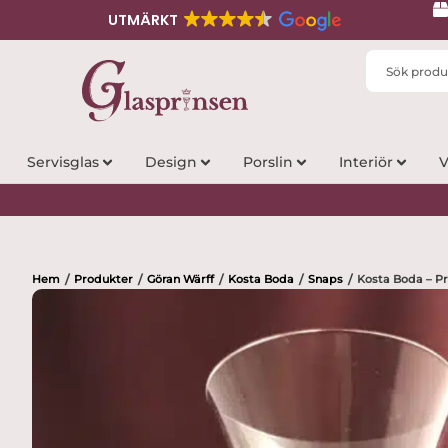
UTMÄRKT
Search
...
Servisglas
Design
Porslin
Interiör
V
Hem
Produkter
Göran Wärff
Kosta Boda
Snaps
Kosta Boda – Pr
/
/
/
/
/