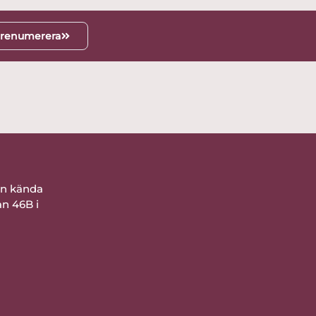
renumerera
ån kända
an 46B i