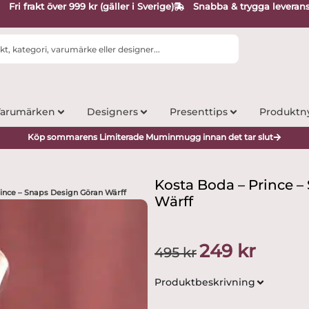
Fri frakt över 999 kr (gäller i Sverige)
Snabba & trygga leveran
arumärken
Designers
Presenttips
Produktn
Köp sommarens Limiterade Muminmugg innan det tar slut
Kosta Boda – Prince 
ince – Snaps Design Göran Wärff
Wärff
Det
Det
249
kr
495
kr
ursprungliga
nuvarand
priset
priset
Produktbeskrivning
var:
är:
495 kr.
249 kr.