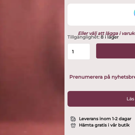
Eller välj att lägga i var
Kosta
Tillgänglighet:
8 i lager
Boda
-
Prince
-
Snaps
Design
Prenumerera på nyhetsbreve
Göran
Wärff
mängd
Läs
Leverans inom 1-2 dagar
Hämta gratis i vår butik