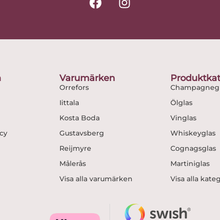
a
n
c
s
e
t
b
a
o
g
o
r
n
Varumärken
Produktkat
k
a
Orrefors
Champagnegl
m
Iittala
Ölglas
Kosta Boda
Vinglas
icy
Gustavsberg
Whiskeyglas
Reijmyre
Cognagsglas
Målerås
Martiniglas
Visa alla varumärken
Visa alla kate