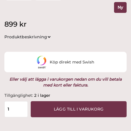
Ny
899
kr
Produktbeskrivning
Köp direkt med Swish
Eller välj att lägga i varukorgen nedan om du vill betala
med kort eller faktura.
Kosta
Tillgänglighet:
2 i lager
Boda
-
LÄGG TILL I VARUKORG
Limelight
-
Tulpanvas
rökgrå