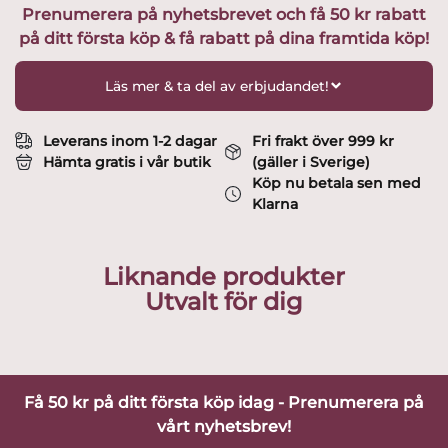
Prenumerera på nyhetsbrevet och få 50 kr rabatt
195mm
på ditt första köp & få rabatt på dina framtida köp!
Design
Göran
Wärff
Läs mer & ta del av erbjudandet!
mängd
Leverans inom 1-2 dagar
Fri frakt över 999 kr
Hämta gratis i vår butik
(gäller i Sverige)
Köp nu betala sen med
Klarna
Liknande produkter
Utvalt för dig
Få 50 kr på ditt första köp idag - Prenumerera på
vårt nyhetsbrev!