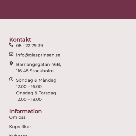
c
s
e
t
b
a
o
g
o
r
Kontakt
k
a
08 - 22 79 39
m
info@glasprinsen.se
Barnängsgatan 46B,
116 48 Stockholm
Söndag & Måndag
12.00 – 16.00
Onsdag & Torsdag
12.00 – 18.00
Information
Om oss
Köpvillkor
Nyheter