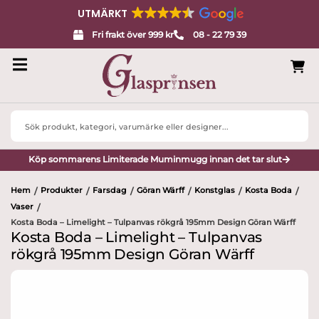
UTMÄRKT
Fri frakt över 999 kr
08 - 22 79 39
Search
...
Köp sommarens Limiterade Muminmugg innan det tar slut
Hem
Produkter
Farsdag
Göran Wärff
Konstglas
Kosta Boda
/
/
/
/
/
/
Vaser
/
Kosta Boda – Limelight – Tulpanvas rökgrå 195mm Design Göran Wärff
Kosta Boda – Limelight – Tulpanvas
rökgrå 195mm Design Göran Wärff