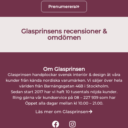
Prenumerera
Glasprinsens recensioner &
omdömen
Om Glasprinsen
Glasprinsen handplockar svensk interiör & design åt våra
kunder från kända nordiska varumärken. Vi säljer över hela
världen från Barnängsgatan 46B i Stockholm.
Sedan start 2017 har vi haft 10 tusentals nöjda kunder.
Ring gärna vår kundservice på 08 – 227 939 som har
Öppet alla dagar mellan kl 10.00 – 21.00.
Läs mer om Glasprinsen
F
I
a
n