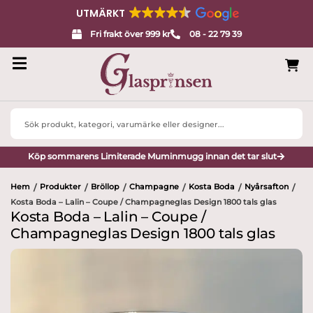
UTMÄRKT
Fri frakt över 999 kr
08 - 22 79 39
Search
...
Köp sommarens Limiterade Muminmugg innan det tar slut
Hem
Produkter
Bröllop
Champagne
Kosta Boda
Nyårsafton
/
/
/
/
/
/
Kosta Boda – Lalin – Coupe / Champagneglas Design 1800 tals glas
Kosta Boda – Lalin – Coupe /
Champagneglas Design 1800 tals glas