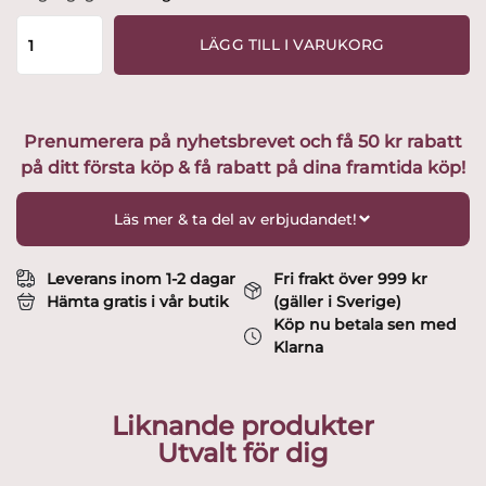
Boda
-
LÄGG TILL I VARUKORG
Lalin
-
Coupe
/
Prenumerera på nyhetsbrevet och få 50 kr rabatt
Champagneglas
på ditt första köp & få rabatt på dina framtida köp!
Design
1800
tals
Läs mer & ta del av erbjudandet!
glas
mängd
Leverans inom 1-2 dagar
Fri frakt över 999 kr
Hämta gratis i vår butik
(gäller i Sverige)
Köp nu betala sen med
Klarna
Liknande produkter
Utvalt för dig