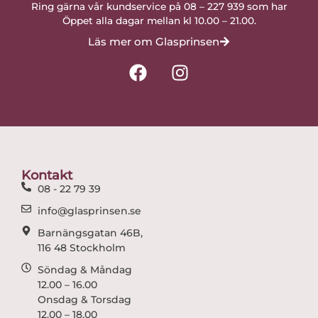
Ring gärna vår kundservice på 08 – 227 939 som har
Öppet alla dagar mellan kl 10.00 – 21.00.
Läs mer om Glasprinsen
F
I
a
n
c
s
e
t
b
a
o
g
o
r
Kontakt
k
a
08 - 22 79 39
m
info@glasprinsen.se
Barnängsgatan 46B,
116 48 Stockholm
Söndag & Måndag
12.00 – 16.00
Onsdag & Torsdag
12.00 – 18.00