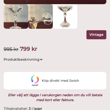
Vintage
Det
Det
799
kr
995
kr
ursprungliga
nuvarande
Produktbeskrivning
priset
priset
var:
är:
Köp direkt med Swish
995 kr.
799 kr.
Eller välj att lägga i varukorgen nedan om du vill betala
med kort eller faktura.
Kosta
Tillgänglighet:
3 i lager