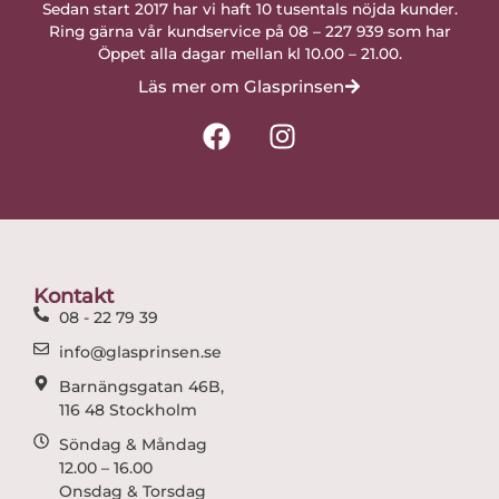
Sedan start 2017 har vi haft 10 tusentals nöjda kunder.
Ring gärna vår kundservice på 08 – 227 939 som har
Öppet alla dagar mellan kl 10.00 – 21.00.
Läs mer om Glasprinsen
F
I
a
n
c
s
e
t
b
a
o
g
o
r
Kontakt
k
a
08 - 22 79 39
m
info@glasprinsen.se
Barnängsgatan 46B,
116 48 Stockholm
Söndag & Måndag
12.00 – 16.00
Onsdag & Torsdag