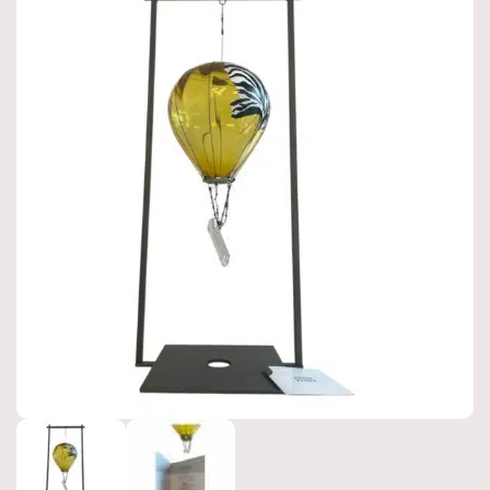
Produktnyheter
Hyllningskollektion
Kampanjer
Värdering