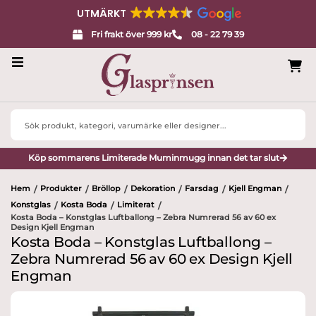
UTMÄRKT
Fri frakt över 999 kr
08 - 22 79 39
Servisglas
Search
Design
...
Köp sommarens Limiterade Muminmugg innan det tar slut
Porslin
Hem
Produkter
Bröllop
Dekoration
Farsdag
Kjell Engman
/
/
/
/
/
/
Interiör
Konstglas
Kosta Boda
Limiterat
/
/
/
Kosta Boda – Konstglas Luftballong – Zebra Numrerad 56 av 60 ex
Design Kjell Engman
Varumärken
Kosta Boda – Konstglas Luftballong –
Zebra Numrerad 56 av 60 ex Design Kjell
Designers
Engman
Presenttips