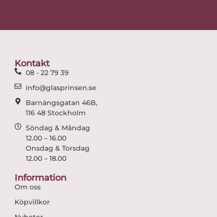
c
s
e
t
b
a
o
g
o
r
Kontakt
k
a
08 - 22 79 39
m
info@glasprinsen.se
Barnängsgatan 46B,
116 48 Stockholm
Söndag & Måndag
12.00 – 16.00
Onsdag & Torsdag
12.00 – 18.00
Information
Om oss
Köpvillkor
Nyheter