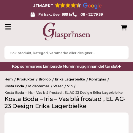
UTMÄRKT
Fri frakt över 999 kr
08 - 22 79 39
Search
...
Köp sommarens Limiterade Muminmugg innan det tar slut
Hem
Produkter
Bröllop
Erika Lagerbielke
Konstglas
/
/
/
/
/
Kosta Boda
Midsommar
Vaser
Vin
/
/
/
/
Kosta Boda – Iris – Vas blå frostad , EL AC-23 Design Erika Lagerbielke
Kosta Boda – Iris – Vas blå frostad , EL AC-
23 Design Erika Lagerbielke