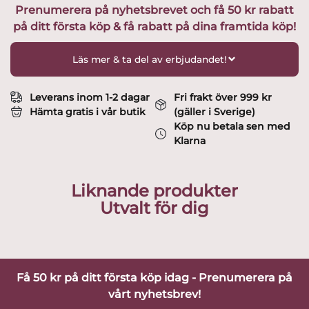
Prenumerera på nyhetsbrevet och få 50 kr rabatt
frostad
på ditt första köp & få rabatt på dina framtida köp!
,
EL
AC-
Läs mer & ta del av erbjudandet!
23
Design
Erika
Leverans inom 1-2 dagar
Fri frakt över 999 kr
Lagerbielke
Hämta gratis i vår butik
(gäller i Sverige)
mängd
Köp nu betala sen med
Klarna
Liknande produkter
Utvalt för dig
Få 50 kr på ditt första köp idag - Prenumerera på
vårt nyhetsbrev!