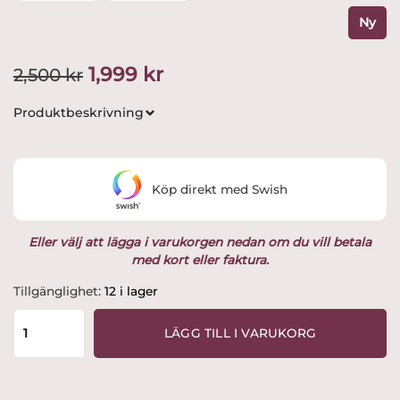
Ny
Det
Det
1,999
kr
2,500
kr
ursprungliga
nuvarande
Produktbeskrivning
priset
priset
var:
är:
Köp direkt med Swish
2,500 kr.
1,999 kr.
Eller välj att lägga i varukorgen nedan om du vill betala
med kort eller faktura.
Kosta
Tillgänglighet:
12 i lager
Boda
-
LÄGG TILL I VARUKORG
Iris
-
Vas
blå