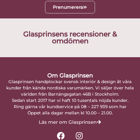
Prenumerera
Glasprinsens recensioner &
omdömen
Om Glasprinsen
Glasprinsen handplockar svensk interiör & design åt våra
kunder från kända nordiska varumärken. Vi säljer över hela
världen från Barnängsgatan 46B i Stockholm.
Sedan start 2017 har vi haft 10 tusentals nöjda kunder.
Ring gärna vår kundservice på 08 – 227 939 som har
Öppet alla dagar mellan kl 10.00 – 21.00.
Läs mer om Glasprinsen
F
I
a
n