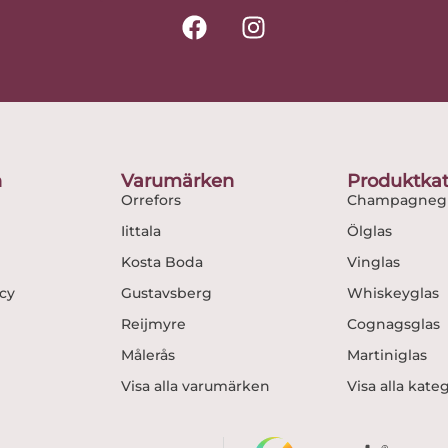
F
I
a
n
c
s
e
t
b
a
o
g
o
r
n
Varumärken
Produktkat
k
a
Orrefors
Champagnegl
m
Iittala
Ölglas
Kosta Boda
Vinglas
icy
Gustavsberg
Whiskeyglas
Reijmyre
Cognagsglas
Målerås
Martiniglas
Visa alla varumärken
Visa alla kate