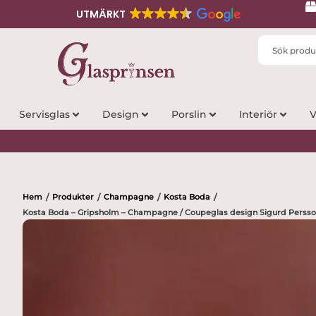
UTMÄRKT
Search
...
Servisglas
Design
Porslin
Interiör
V
Hem
Produkter
Champagne
Kosta Boda
/
/
/
/
Kosta Boda – Gripsholm – Champagne / Coupeglas design Sigurd Perss