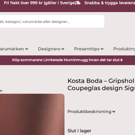
Fri frakt över 999 kr (gäller i Sverige)
Snabba & trygga leveran
arumärken
Designers
Presenttips
Produktn
Köp sommarens Limiterade Muminmugg innan det tar slut
Kosta Boda – Gripsho
Coupeglas design Sig
on
Produktbeskrivning
Slut i lager