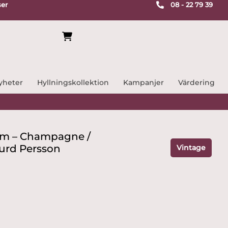
ser
08 - 22 79 39
yheter
Hyllningskollektion
Kampanjer
Värdering
lm – Champagne /
urd Persson
Vintage