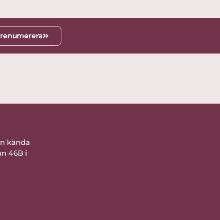
renumerera
ån kända
an 46B i