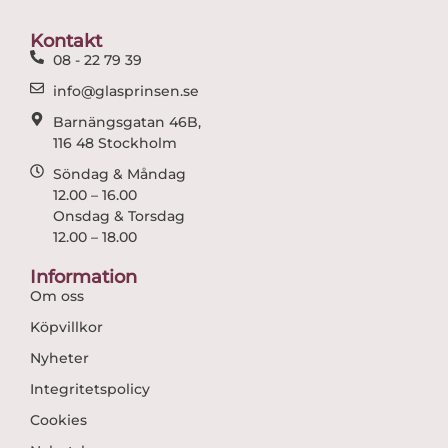
o
g
o
r
Kontakt
k
a
08 - 22 79 39
m
info@glasprinsen.se
Barnängsgatan 46B,
116 48 Stockholm
Söndag & Måndag
12.00 – 16.00
Onsdag & Torsdag
12.00 – 18.00
Information
Om oss
Köpvillkor
Nyheter
Integritetspolicy
Cookies