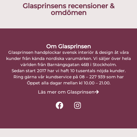
Glasprinsens recensioner &
omdömen
Om Glasprinsen
Glasprinsen handplockar svensk interiör & design åt våra
kunder från kända nordiska varumärken. Vi säljer över hela
världen från Barnängsgatan 46B i Stockholm.
Sedan start 2017 har vi haft 10 tusentals nöjda kunder.
Ring gärna vår kundservice på 08 – 227 939 som har
Öppet alla dagar mellan kl 10.00 – 21.00.
Läs mer om Glasprinsen
F
I
a
n
c
s
e
t
b
a