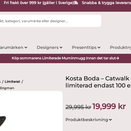
Fri frakt över 999 kr (gäller i Sverige)
Snabba & trygga leveran
arumärken
Designers
Presenttips
Produktn
Köp sommarens Limiterade Muminmugg innan det tar slut
Kosta Boda – Catwalk 
a
Limiterat
/
/
limiterad endast 100 
ll Engman
Det
De
19,999
kr
29,995
kr
ursprungliga
nu
priset
pr
Produktbeskrivning
var:
är:
29,995 kr.
19