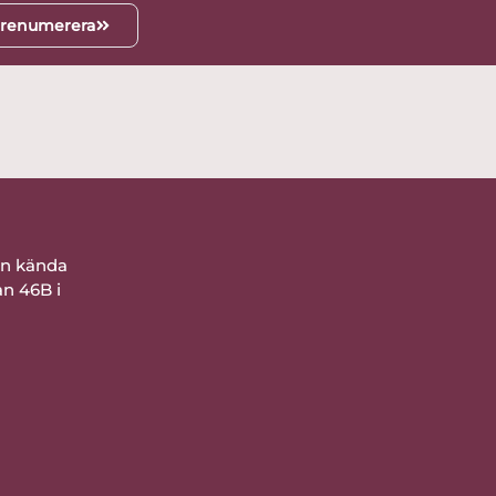
renumerera
ån kända
an 46B i