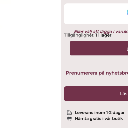
Eller välj att lägga i var
Kosta
Tillgänglighet:
1 i lager
Boda
-
Catwalk
-
Trenchcoat
-
Prenumerera på nyhetsbreve
limiterad
endast
100
Läs
ex
design
Kjell
Leverans inom 1-2 dagar
Engman
Hämta gratis i vår butik
mängd