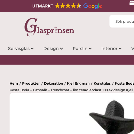
UTMÄRKT
Search
...
Servisglas
Design
Porslin
Interiör
V
Hem
Produkter
Dekoration
Kjell Engman
Konstglas
Kosta Bod
/
/
/
/
/
Kosta Boda – Catwalk – Trenchcoat – limiterad endast 100 ex design Kje