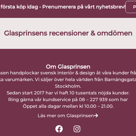
t första köp idag - Prenumerera på vårt nyhetsbrev!
P
Glasprinsens recensioner & omdömen
Om Glasprinsen
nsen handplockar svensk interiör & design åt våra kunder fr
a varumärken. Vi säljer över hela världen från Barnängsgat
Stockholm.
Sedan start 2017 har vi haft 10 tusentals nöjda kunder.
Ring gärna vår kundservice på 08 – 227 939 som har
Öppet alla dagar mellan kl 10.00 – 21.00.
Läs mer om Glasprinsen
F
I
a
n