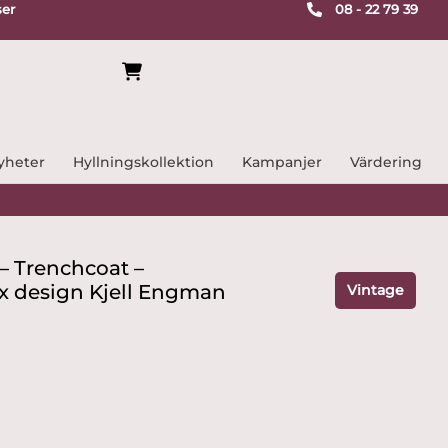
ser
08 - 22 79 39
yheter
Hyllningskollektion
Kampanjer
Värdering
– Trenchcoat –
ex design Kjell Engman
Vintage
t
varande
iset
,999 kr.