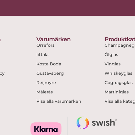
c
s
e
t
b
a
o
g
o
r
n
Varumärken
Produktkat
k
a
Orrefors
Champagnegl
m
Iittala
Ölglas
Kosta Boda
Vinglas
icy
Gustavsberg
Whiskeyglas
Reijmyre
Cognagsglas
Målerås
Martiniglas
Visa alla varumärken
Visa alla kate