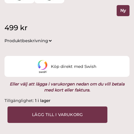
Ny
499
kr
Produktbeskrivning
Köp direkt med Swish
Eller välj att lägga i varukorgen nedan om du vill betala
med kort eller faktura.
Kosta
Tillgänglighet:
1 i lager
Boda
Brains
LÄGG TILL I VARUKORG
-
Companion
-