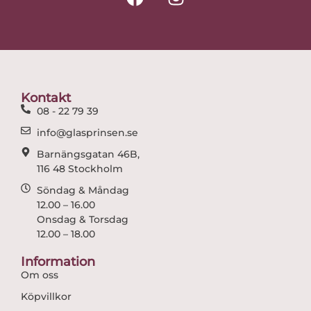
a
n
c
s
e
t
b
a
o
g
o
r
Kontakt
k
a
08 - 22 79 39
m
info@glasprinsen.se
Barnängsgatan 46B,
116 48 Stockholm
Söndag & Måndag
12.00 – 16.00
Onsdag & Torsdag
12.00 – 18.00
Information
Om oss
Köpvillkor