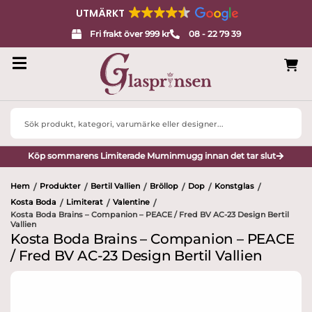
UTMÄRKT
Fri frakt över 999 kr
08 - 22 79 39
Search
...
Köp sommarens Limiterade Muminmugg innan det tar slut
Hem
Produkter
Bertil Vallien
Bröllop
Dop
Konstglas
/
/
/
/
/
/
Kosta Boda
Limiterat
Valentine
/
/
/
Kosta Boda Brains – Companion – PEACE / Fred BV AC-23 Design Bertil
Vallien
Kosta Boda Brains – Companion – PEACE
/ Fred BV AC-23 Design Bertil Vallien