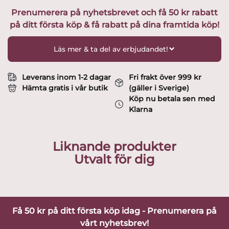
PEACE
Prenumerera på nyhetsbrevet och få 50 kr rabatt
/
på ditt första köp & få rabatt på dina framtida köp!
Fred
BV
AC-
Läs mer & ta del av erbjudandet!
23
Design
Bertil
Leverans inom 1-2 dagar
Fri frakt över 999 kr
Vallien
Hämta gratis i vår butik
(gäller i Sverige)
mängd
Köp nu betala sen med
Klarna
Liknande produkter
Utvalt för dig
Få 50 kr på ditt första köp idag - Prenumerera på
vårt nyhetsbrev!