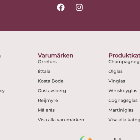
F
I
a
n
c
s
e
t
b
a
o
g
o
r
n
Varumärken
Produktkat
k
a
Orrefors
Champagnegl
m
Iittala
Ölglas
Kosta Boda
Vinglas
icy
Gustavsberg
Whiskeyglas
Reijmyre
Cognagsglas
Målerås
Martiniglas
Visa alla varumärken
Visa alla kate