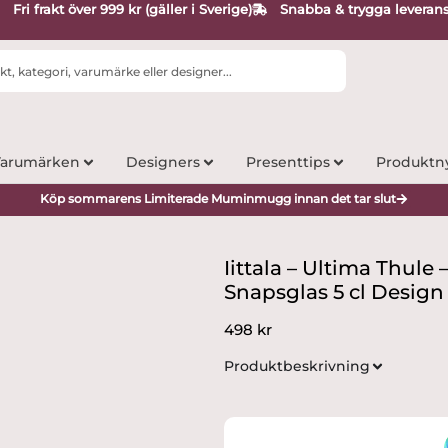
Fri frakt över 999 kr (gäller i Sverige)
Snabba & trygga leveran
arumärken
Designers
Presenttips
Produktn
Köp sommarens Limiterade Muminmugg innan det tar slut
Iittala – Ultima Thule –
Snapsglas 5 cl Design
498
kr
Produktbeskrivning