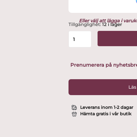
Eller välj att lägga i var
Iittala
Tillgänglighet:
12 i lager
-
Ultima
Thule
-
2
st
Prenumerera på nyhetsbreve
Cordial
/
Snapsglas
Läs
5
cl
Design
Leverans inom 1-2 dagar
Tapio
Hämta gratis i vår butik
Wirkkala
mängd