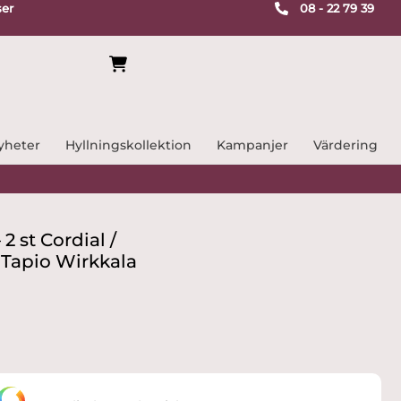
ser
08 - 22 79 39
yheter
Hyllningskollektion
Kampanjer
Värdering
 2 st Cordial /
 Tapio Wirkkala