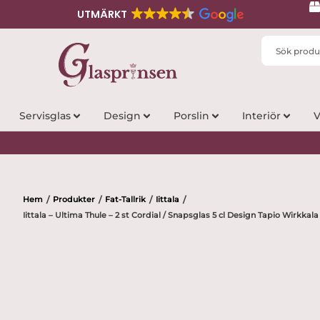
UTMÄRKT
Search
...
Servisglas
Design
Porslin
Interiör
V
Hem
Produkter
Fat-Tallrik
Iittala
/
/
/
/
Iittala – Ultima Thule – 2 st Cordial / Snapsglas 5 cl Design Tapio Wirkkala