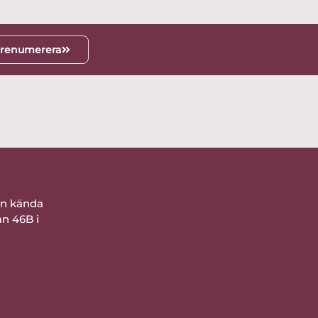
renumerera
ån kända
an 46B i