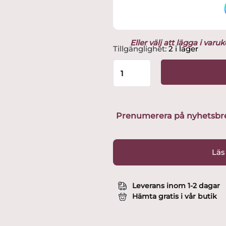
Eller välj att lägga i var
Iittala
Tillgänglighet:
2 i lager
-
Taika
-
The
/
Kaffe
Prenumerera på nyhetsbreve
Mugg
40
cl
Läs
Röd
Design
Klaus
Leverans inom 1-2 dagar
Haapaniemi
Hämta gratis i vår butik
mängd