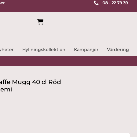
ser
08 - 22 79 39
yheter
Hyllningskollektion
Kampanjer
Värdering
 Kaffe Mugg 40 cl Röd
iemi