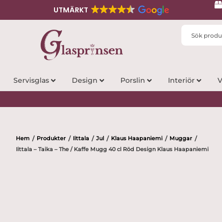
UTMÄRKT
Search
...
Servisglas
Design
Porslin
Interiör
V
Hem
Produkter
Iittala
Jul
Klaus Haapaniemi
Muggar
/
/
/
/
/
/
Iittala – Taika – The / Kaffe Mugg 40 cl Röd Design Klaus Haapaniemi