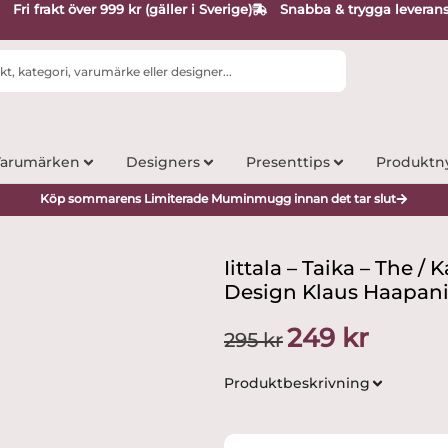
Fri frakt över 999 kr (gäller i Sverige)
Snabba & trygga leveran
arumärken
Designers
Presenttips
Produktn
Köp sommarens Limiterade Muminmugg innan det tar slut
Iittala – Taika – The /
Design Klaus Haapan
Det
Det
249
kr
295
kr
ursprungliga
nuvarande
priset
priset
Produktbeskrivning
var:
är:
295 kr.
249 kr.