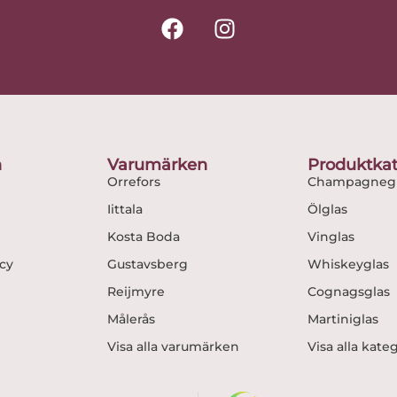
F
I
a
n
c
s
e
t
b
a
o
g
o
r
n
Varumärken
Produktkat
k
a
Orrefors
Champagnegl
m
Iittala
Ölglas
Kosta Boda
Vinglas
icy
Gustavsberg
Whiskeyglas
Reijmyre
Cognagsglas
Målerås
Martiniglas
Visa alla varumärken
Visa alla kate