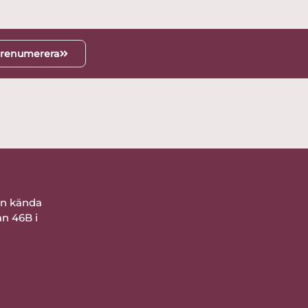
renumerera
ån kända
an 46B i