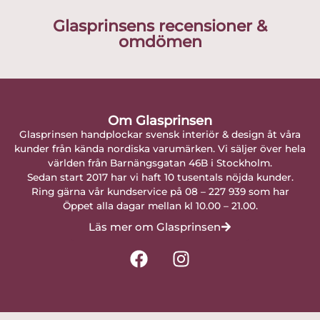
Glasprinsens recensioner &
omdömen
Om Glasprinsen
Glasprinsen handplockar svensk interiör & design åt våra
kunder från kända nordiska varumärken. Vi säljer över hela
världen från Barnängsgatan 46B i Stockholm.
Sedan start 2017 har vi haft 10 tusentals nöjda kunder.
Ring gärna vår kundservice på 08 – 227 939 som har
Öppet alla dagar mellan kl 10.00 – 21.00.
Läs mer om Glasprinsen
F
I
a
n
c
s
e
t