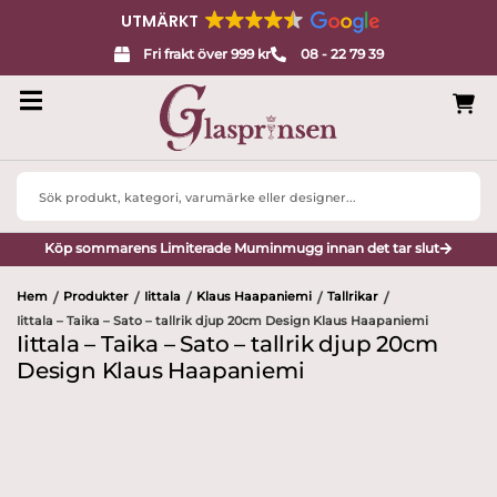
UTMÄRKT
Fri frakt över 999 kr
08 - 22 79 39
Search
...
Köp sommarens Limiterade Muminmugg innan det tar slut
Hem
Produkter
Iittala
Klaus Haapaniemi
Tallrikar
/
/
/
/
/
Iittala – Taika – Sato – tallrik djup 20cm Design Klaus Haapaniemi
Iittala – Taika – Sato – tallrik djup 20cm
Design Klaus Haapaniemi