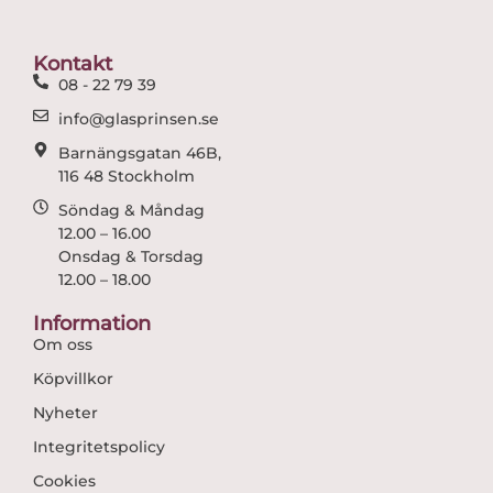
b
a
o
g
o
r
Kontakt
k
a
08 - 22 79 39
m
info@glasprinsen.se
Barnängsgatan 46B,
116 48 Stockholm
Söndag & Måndag
12.00 – 16.00
Onsdag & Torsdag
12.00 – 18.00
Information
Om oss
Köpvillkor
Nyheter
Integritetspolicy
Cookies