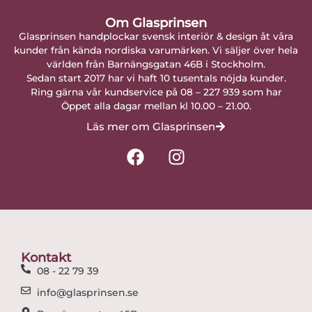
Om Glasprinsen
Glasprinsen handplockar svensk interiör & design åt våra
kunder från kända nordiska varumärken. Vi säljer över hela
världen från Barnängsgatan 46B i Stockholm.
Sedan start 2017 har vi haft 10 tusentals nöjda kunder.
Ring gärna vår kundservice på 08 – 227 939 som har
Öppet alla dagar mellan kl 10.00 – 21.00.
Läs mer om Glasprinsen
F
I
a
n
c
s
e
t
b
a
o
g
o
r
Kontakt
k
a
08 - 22 79 39
m
info@glasprinsen.se