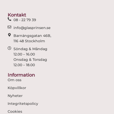
b
a
o
g
o
r
Kontakt
k
a
08 - 22 79 39
m
info@glasprinsen.se
Barnängsgatan 46B,
116 48 Stockholm
Söndag & Måndag
12.00 – 16.00
Onsdag & Torsdag
12.00 – 18.00
Information
Om oss
Köpvillkor
Nyheter
Integritetspolicy
Cookies