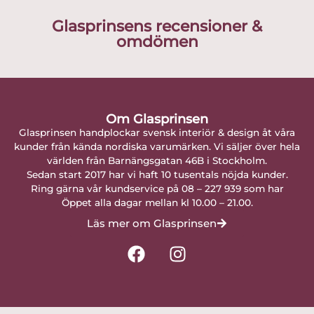
Glasprinsens recensioner &
omdömen
Om Glasprinsen
Glasprinsen handplockar svensk interiör & design åt våra
kunder från kända nordiska varumärken. Vi säljer över hela
världen från Barnängsgatan 46B i Stockholm.
Sedan start 2017 har vi haft 10 tusentals nöjda kunder.
Ring gärna vår kundservice på 08 – 227 939 som har
Öppet alla dagar mellan kl 10.00 – 21.00.
Läs mer om Glasprinsen
F
I
a
n
c
s
e
t