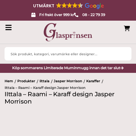
UTMÄRKT
Fri frakt över 999 kr
08 - 22 79 39
Search
...
Köp sommarens Limiterade Muminmugg innan det tar slut
Hem
Produkter
Iittala
Jasper Morrison
Karaffer
/
/
/
/
/
IIttala – Raami – Karaff design Jasper Morrison
IIttala – Raami – Karaff design Jasper
Morrison